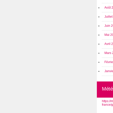
Août 
Juille
Juin 
Mai 2
Avril
Mars 
Févri
Janvi
Mété
https:/
france/