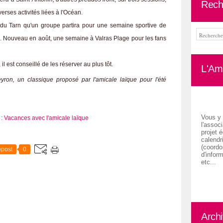
Rech
erses activités liées à l'Océan.
s du Tarn qu'un groupe partira pour une semaine sportive de
a. Nouveau en août, une semaine à Valras Plage pour les fans
l est conseillé de les réserver au plus tôt.
L'Ami
yron, un classique proposé par l'amicale laïque pour l'été
.
Vous y 
l'associ
projet é
calendr
(coordon
post
0
d'inform
etc...
Arch