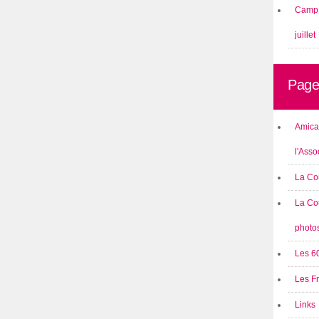
Camp 
juillet
Page
Amical
l'Asso
La Co
La Co
photo
Les 6
Les F
Links