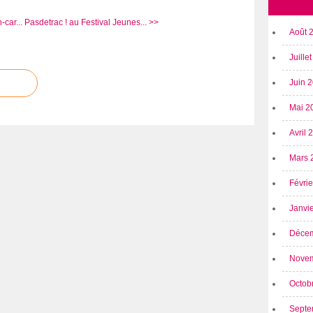
-car...
Pasdetrac ! au Festival Jeunes... >>
Août 
Juille
Juin 
Mai 2
Avril
Mars 
Févri
Janvi
Déce
Nove
Octob
Septe