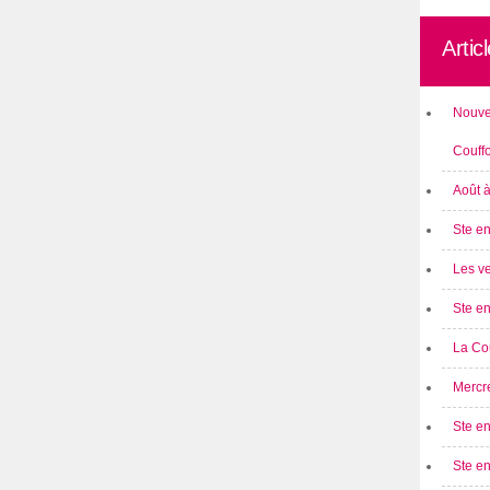
Artic
Nouve
Couff
Août 
Ste en
Les ve
Ste en
La Cou
Mercre
Ste en
Ste e