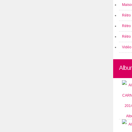
Maison
Rétro 
Rétro
Rétro 
Vidéo
Albu
Alb
CARN