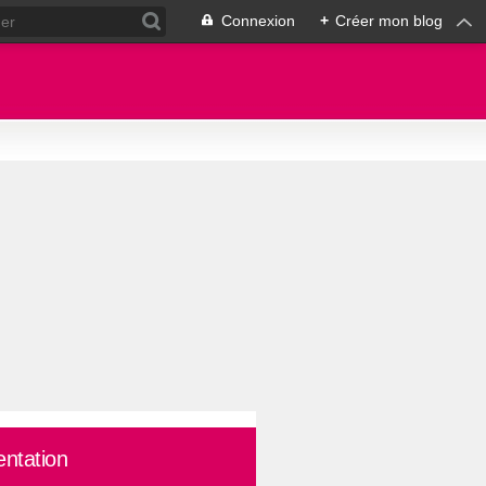
Connexion
+
Créer mon blog
entation