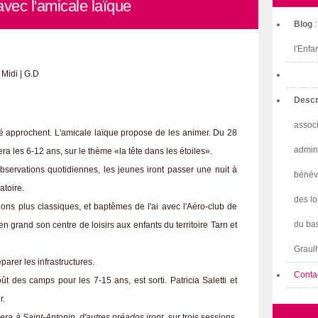
vec l'amicale laïque
Blog
l'Enfa
Midi | G.D
Descr
associ
té approchent. L'amicale laïque propose de les animer. Du 28
admini
era les 6-12 ans, sur le thème «la tête dans les étoiles».
observations quotidiennes, les jeunes iront passer une nuit à
bénév
atoire.
des lo
ons plus classiques, et baptêmes de l'ai avec l'Aéro-club de
du bas
 en grand son centre de loisirs aux enfants du territoire Tarn et
Graulh
parer les infrastructures.
Conta
oût des camps pour les 7-15 ans, est sorti. Patricia Saletti et
r.
ra à Saint-Antonin, d'autres préados iront
, sur trois sessions,