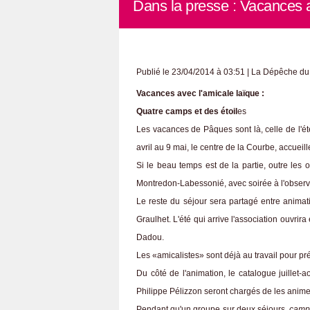
Dans la presse : Vacances a
Publié le 23/04/2014 à 03:51 | La Dépêche du 
Vacances avec l'amicale laïque :
Quatre camps et des étoil
es
Les vacances de Pâques sont là, celle de l'é
avril au 9 mai, le centre de la Courbe, accueill
Si le beau temps est de la partie, outre les 
Montredon-Labessonié, avec soirée à l'observ
Le reste du séjour sera partagé entre animati
Graulhet. L'été qui arrive l'association ouvrira
Dadou.
Les «amicalistes» sont déjà au travail pour pré
Du côté de l'animation, le catalogue juillet-a
Philippe Pélizzon seront chargés de les anime
Pendant qu'un groupe sur deux séjours,
campe