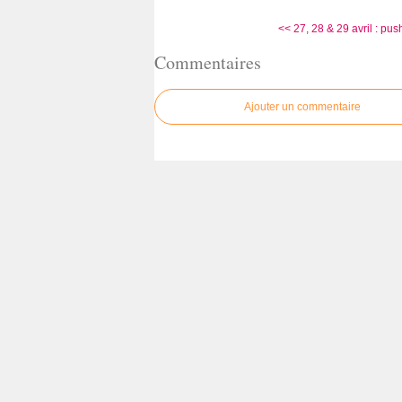
<< 27, 28 & 29 avril : push
Commentaires
Ajouter un commentaire