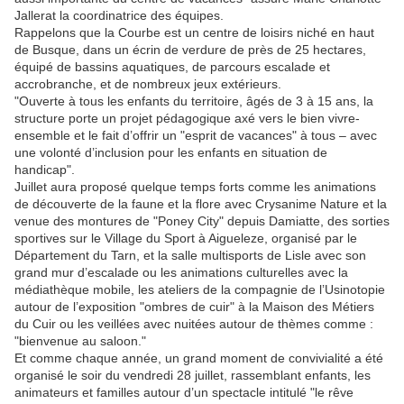
Jallerat la coordinatrice des équipes.
Rappelons que la Courbe est un centre de loisirs niché en haut
de Busque, dans un écrin de verdure de près de 25 hectares,
équipé de bassins aquatiques, de parcours escalade et
accrobranche, et de nombreux jeux extérieurs.
"Ouverte à tous les enfants du territoire, âgés de 3 à 15 ans, la
structure porte un projet pédagogique axé vers le bien vivre-
ensemble et le fait d’offrir un "esprit de vacances" à tous – avec
une volonté d’inclusion pour les enfants en situation de
handicap".
Juillet aura proposé quelque temps forts comme les animations
de découverte de la faune et la flore avec Crysanime Nature et la
venue des montures de "Poney City" depuis Damiatte, des sorties
sportives sur le Village du Sport à Aigueleze, organisé par le
Département du Tarn, et la salle multisports de Lisle avec son
grand mur d’escalade ou les animations culturelles avec la
médiathèque mobile, les ateliers de la compagnie de l’Usinotopie
autour de l’exposition "ombres de cuir" à la Maison des Métiers
du Cuir ou les veillées avec nuitées autour de thèmes comme :
"bienvenue au saloon."
Et comme chaque année, un grand moment de convivialité a été
organisé le soir du vendredi 28 juillet, rassemblant enfants, les
animateurs et familles autour d’un spectacle intitulé "le rêve