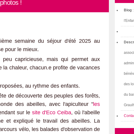
photos !
Blog
l'Enfa
ième semaine du séjour d'été 2025 au
Descr
sse pour le mieux.
associ
 peu capricieuse, mais qui permet aux
admini
de la chaleur, chacun.e profite de vacances
bénév
des lo
roposées, au rythme des enfants.
du bas
te de découverte des peuples des forêts,
nde des abeilles, avec l'apiculteur "
les
Graulh
rendant sur le
site d'Eco Ceiba
, où l'abeille
Conta
 et expliqué le travail des abeilles. La
arcours vélo, les balades d'observation de