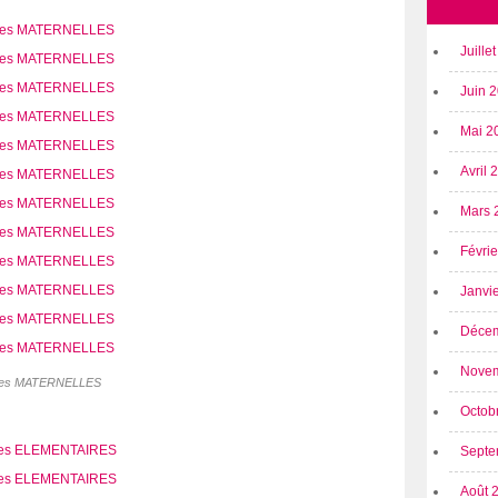
Juille
Juin 
Mai 2
Avril
Mars 
Févri
Janvi
Déce
Nove
es MATERNELLES
Octob
Septe
Août 