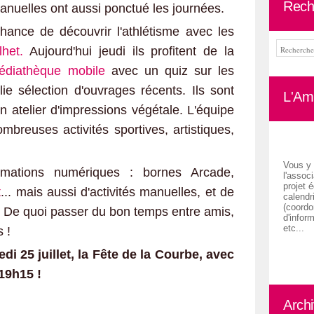
Rech
 manuelles ont aussi ponctué les journées.
hance de découvrir l'athlétisme avec les
lhet.
Aujourd'hui jeudi ils profitent de la
diathèque mobile
avec un quiz sur les
olie sélection d'ouvrages récents. Ils sont
L'Ami
n atelier d'impressions végétale. L'équipe
mbreuses activités sportives, artistiques,
Vous y 
imations numériques : bornes Arcade,
l'associ
projet é
t
... mais aussi d'activités manuelles, et de
calendr
(coordon
 De quoi passer du bon temps entre amis,
d'inform
etc...
 !
i 25 juillet, la Fête de la Courbe, avec
19h15 !
Arch