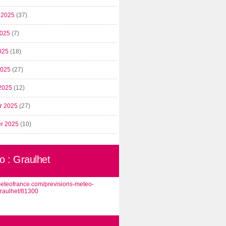
t 2025
(37)
2025
(7)
025
(18)
 2025
(27)
2025
(12)
er 2025
(27)
er 2025
(10)
o : Graulhet
/meteofrance.com/previsions-meteo-
graulhet/81300