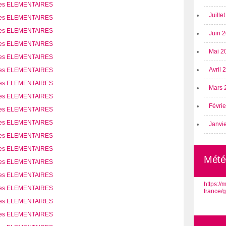
Juille
Juin 
Mai 2
Avril
Mars 
Févri
Janvi
Mété
https:/
france/