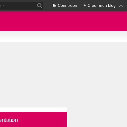
Connexion
+
Créer mon blog
entation