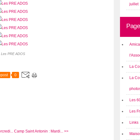
juillet
Page
Amical
Les PRE ADOS
l'Asso
La Co
post
0
La Co
photo
Les 6
Les F
Links
credi...
Camp Saint Antonin : Mardi... >>
Maison