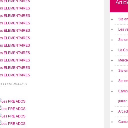
Artic
Ste en
Les ve
Ste en
La Cou
Mercre
Ste en
Ste e
es ELEMENTAIRES
Camp 
juillet
Arcach
Camp 