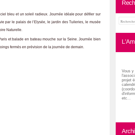
Rech
iel bleu et un soleil radieux. Journée idéale pour défiler sur
e par le palais de l’Elysée, le jardin des Tuileries, le musée
ire Naturelle.
 Paris et balade en bateau mouche sur la Seine. Journée bien
L'Ami
ings fermés en prévision de la journée de demain.
Vous y 
l'associ
projet é
calendr
(coordon
d'inform
etc...
Arch