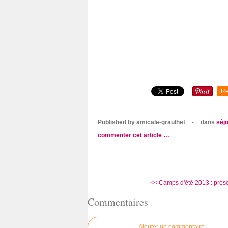
Re
Published by amicale-graulhet
-
dans
séjo
commenter cet article
…
<< Camps d'été 2013 : présen
Commentaires
Ajouter un commentaire