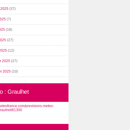
t 2025
(37)
2025
(7)
025
(18)
 2025
(27)
2025
(12)
er 2025
(27)
er 2025
(10)
o : Graulhet
/meteofrance.com/previsions-meteo-
graulhet/81300