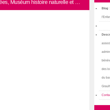
ées, Muséum histoire naturelle et …
Blog
l'Enfa
Descr
associ
admini
bénév
des lo
du bas
Graulh
Conta