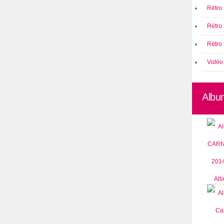
Rétro 
Rétro
Rétro 
Vidéo
Albu
Alb
CARN
2014