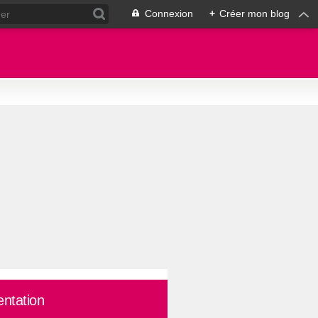
Connexion
+
Créer mon blog
entation