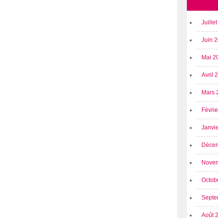
Juille
Juin 
Mai 2
Avril
Mars 
Févri
Janvi
Déce
Nove
Octob
Septe
Août 