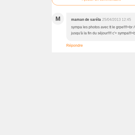
M
maman de saréla
25/04/2013 12:45
sympa les photos avec tt le grpe!!!!<br /
jusqu'à la fin du séjour!!!! c'+ sympa!!!<
Répondre