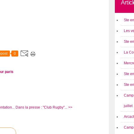
Artic
Ste en
Les ve
Ste en
La Cou
post
0
Mercre
ur paris
Ste en
Ste e
Camp 
juillet
tation...
Dans la presse : "Club Rugby"... >>
Arcach
Camp 