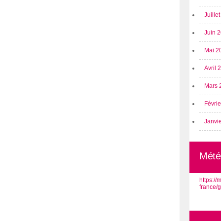
Juille
Juin 
Mai 2
Avril
Mars 
Févri
Janvi
Mété
https:/
france/