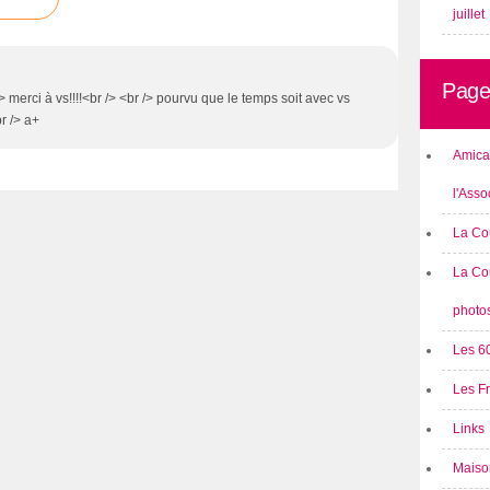
juillet
Page
> merci à vs!!!!<br /> <br /> pourvu que le temps soit avec vs
br /> a+
Amical
l'Asso
La Co
La Co
photo
Les 6
Les F
Links
Maison