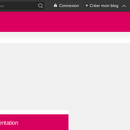
Connexion
+
Créer mon blog
entation