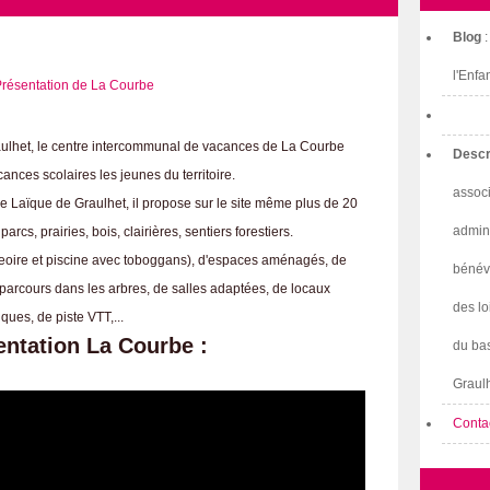
Blog
l'Enfa
aulhet, le centre intercommunal de vacances de La Courbe
Descr
ances scolaires les jeunes du territoire.
associ
e Laïque de Graulhet, il propose sur le site même plus de 20
admini
rcs, prairies, bois, clairières, sentiers forestiers.
eoire et piscine avec toboggans), d'espaces aménagés, de
bénév
e parcours dans les arbres, de salles adaptées, de locaux
des lo
ques, de piste VTT,...
entation La Courbe :
du bas
Graulh
Conta