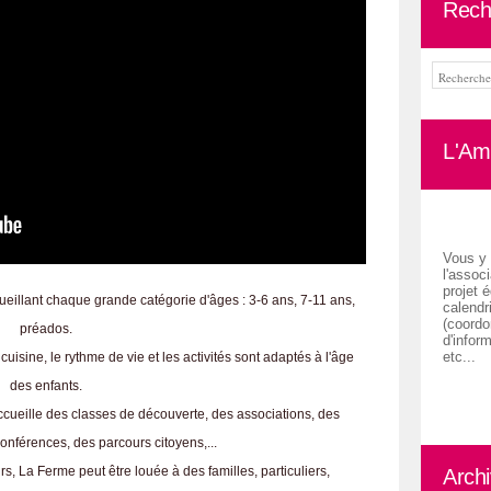
Rech
L'Ami
Vous y 
l'associ
projet é
ueillant chaque grande catégorie d'âges : 3-6 ans, 7-11 ans,
calendr
(coordon
préados.
d'inform
etc...
uisine, le rythme de vie et les activités sont adaptés à l'âge
des enfants.
cueille des classes de découverte, des associations, des
onférences, des parcours citoyens,...
s, La Ferme peut être louée à des familles, particuliers,
Arch