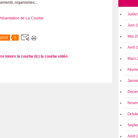
sements, organismes,...
Juille
Juin 
Mai 2
post
0
Avril
re loisirs la courbe (lc)
la courbe
vidéo
Mars 
Févri
Janvi
Déce
Nove
Octob
Septe
Août 