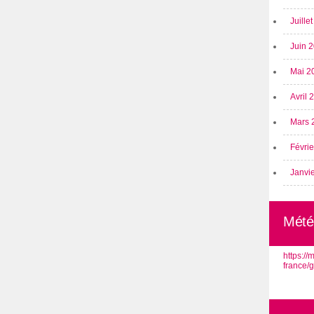
Juille
Juin 
Mai 2
Avril
Mars 
Févri
Janvi
Mété
https:/
france/