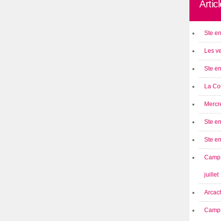
Artic
Ste en
Les ve
Ste en
La Cou
Mercre
Ste en
Ste e
Camp 
juillet
Arcach
Camp 