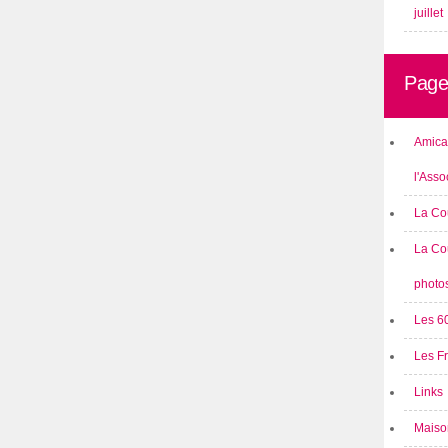
juillet
Page
Amical
l'Asso
La Co
La Co
photo
Les 6
Les F
Links
Maison