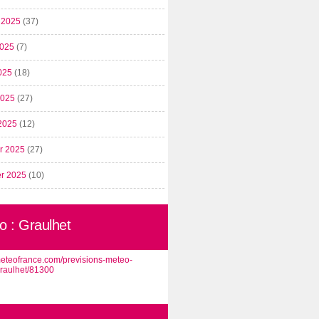
t 2025
(37)
2025
(7)
025
(18)
 2025
(27)
2025
(12)
er 2025
(27)
er 2025
(10)
o : Graulhet
/meteofrance.com/previsions-meteo-
graulhet/81300