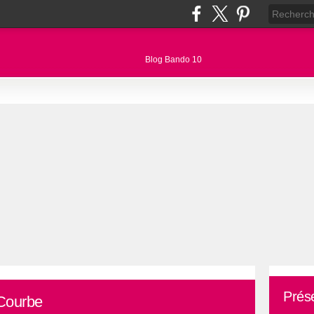
Prés
 Courbe