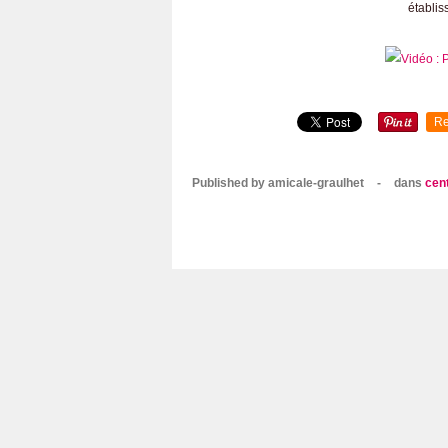
établis
Re
Published by amicale-graulhet
-
dans
cent