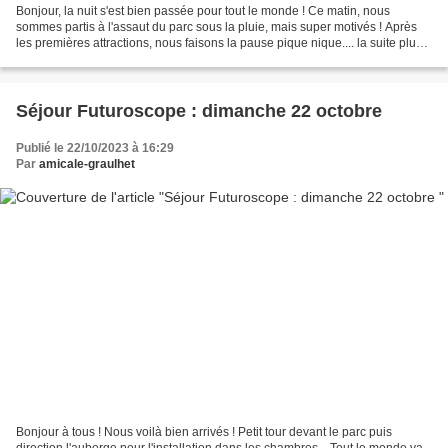
Bonjour, la nuit s'est bien passée pour tout le monde ! Ce matin, nous
sommes partis à l'assaut du parc sous la pluie, mais super motivés ! Après
les premières attractions, nous faisons la pause pique nique.... la suite plus
tard... Cet après-midi, la...
Séjour Futuroscope : dimanche 22 octobre
Publié le 22/10/2023 à 16:29
Par
amicale-graulhet
Bonjour à tous ! Nous voilà bien arrivés ! Petit tour devant le parc puis
direction l'auberge pour l'installation dans les chambres... Tout le monde va