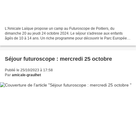
L'Amicale Laïque propose un camp au Futuroscope de Poitiers, du
dimanche 20 au jeudi 24 octobre 2024. Le séjour s'adresse aux enfants
âgés de 10 à 14 ans. Un riche programme pour découvrir le Parc Européen
de l'Image, lieu extraordinaire où le réel et...
Séjour futuroscope : mercredi 25 octobre
Publié le 25/10/2023 à 17:58
Par
amicale-graulhet