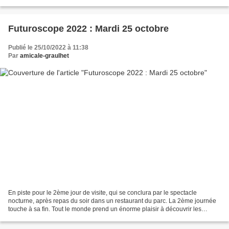
Graulhet... Bravo et Merci......
Futuroscope 2022 : Mardi 25 octobre
Publié le 25/10/2022 à 11:38
Par
amicale-graulhet
En piste pour le 2ème jour de visite, qui se conclura par le spectacle
nocturne, après repas du soir dans un restaurant du parc. La 2ème journée
touche à sa fin. Tout le monde prend un énorme plaisir à découvrir les
diverses expériences du parc. Ce soir,...