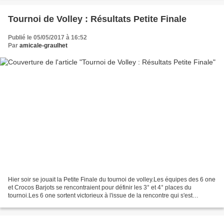
Tournoi de Volley : Résultats Petite Finale
Publié le 05/05/2017 à 16:52
Par
amicale-graulhet
Hier soir se jouait la Petite Finale du tournoi de volley.Les équipes des 6 one
et Crocos Barjots se rencontraient pour définir les 3° et 4° places du
tournoi.Les 6 one sortent victorieux à l'issue de la rencontre qui s'est
déroulée dans un très bon esprit.Le...