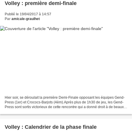
Volley : première demi-finale
Publié le 19/04/2017 à 14:57
Par
amicale-graulhet
Hier soir, se déroulait la première Demi-Finale opposant les équipes Gend-
Press (1er) et Crococs-Barjots (4èm).Après plus de 1h30 de jeu, les Gend-
Press sont sortis victorieux de cette rencontre qui a donné droit à de beaux
échanges.En voici le score...
Volley : Calendrier de la phase finale