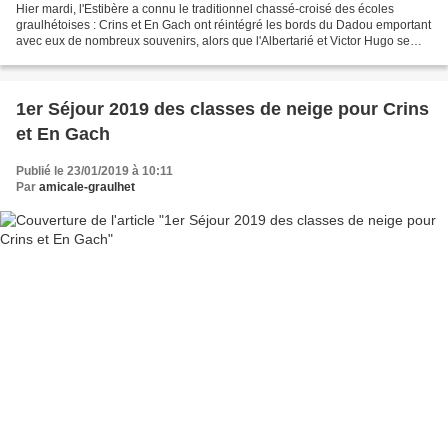
Hier mardi, l'Estibère a connu le traditionnel chassé-croisé des écoles
graulhétoises : Crins et En Gach ont réintégré les bords du Dadou emportant
avec eux de nombreux souvenirs, alors que l'Albertarié et Victor Hugo se
sont installés en bordure de Neste,...
1er Séjour 2019 des classes de neige pour Crins
et En Gach
Publié le 23/01/2019 à 10:11
Par
amicale-graulhet