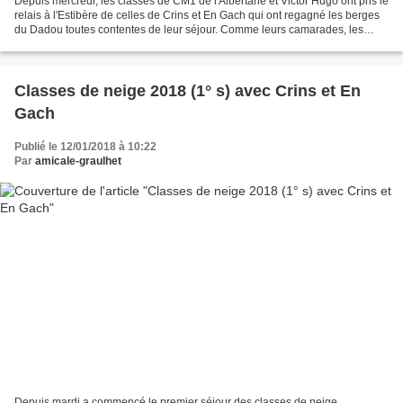
Depuis mercredi, les classes de CM1 de l'Albertarié et Victor Hugo ont pris le
relais à l'Estibère de celles de Crins et En Gach qui ont regagné les berges
du Dadou toutes contentes de leur séjour. Comme leurs camarades, les
élèves vont s'immerger au...
Classes de neige 2018 (1° s) avec Crins et En
Gach
Publié le 12/01/2018 à 10:22
Par
amicale-graulhet
Depuis mardi a commencé le premier séjour des classes de neige