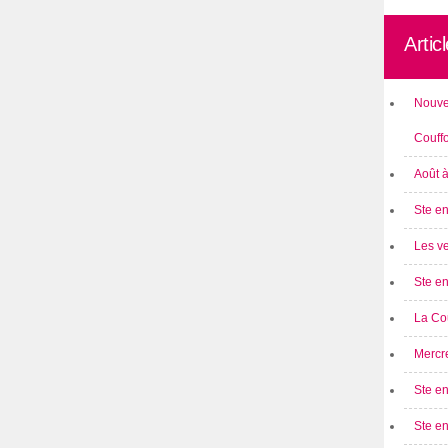
Artic
Nouve
Couff
Août 
Ste en
Les ve
Ste en
La Cou
Mercre
Ste en
Ste e