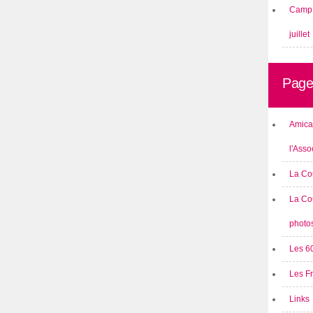
Camp 
juillet
Page
Amical
l'Asso
La Co
La Co
photo
Les 6
Les F
Links