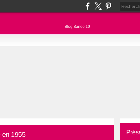
Prés
é en 1955