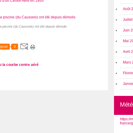
Août 
Juille
la piscine (du Caussels) ont été depuis démolis
Juin 
Mai 2
post
0
Avril
Mars 
o
la courbe
centre aéré
Févri
Janvi
Mété
https:/
france/