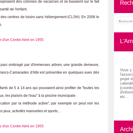
Rech
'inspiraient des colonies de vacances et se basaient sur le fait
santé de l'enfant.
t des centres de loisirs sans hébergement (CLSH). En 2006 le
s.
L'Ami
un parc ombragé par d'immenses arbres, une grande demeure,
Vous y 
Francs-Camarades d'Albi est présentée en quelques vues dès
l'associ
projet é
calendr
(coordon
nfants de 5 à 14 ans qui pouvaient ainsi profiter de "toutes les
d'inform
eux, les plaisirs de l'eau" à la piscine municipale.
etc...
ucation par la méthode active", par exemple on peut voir les
s jeux, activités manuelles et sports...
Arch