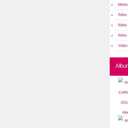
Maison
Rétro 
Rétro
Rétro 
Vidéo
Albu
Alb
CARN