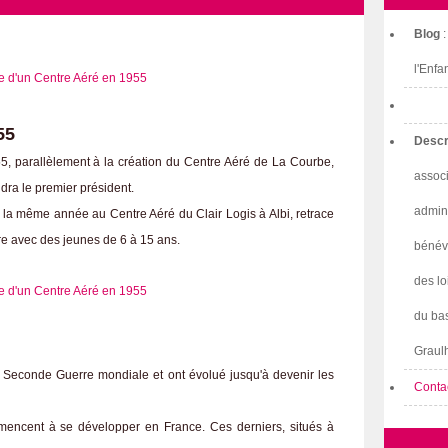
Blog
l'Enfa
55
Descr
5, parallèlement à la création du Centre Aéré de La Courbe,
associ
dra le premier président.
admini
é la même année au Centre Aéré du Clair Logis à Albi, retrace
re avec des jeunes de 6 à 15 ans.
bénév
des lo
du bas
Graulh
 Seconde Guerre mondiale et ont évolué jusqu'à devenir les
Conta
encent à se développer en France. Ces derniers, situés à