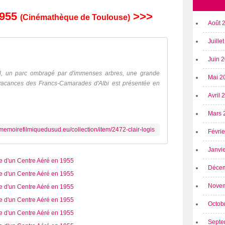
1955
>>>
(Cinémathèque de Toulouse)
Août 
Juille
Juin 
al, un parc ombragé par d'immenses arbres, une grande
Mai 2
vacances des Francs-Camarades d'Albi est présentée en
Avril
Mars 
memoirefilmiquedusud.eu/collection/item/2472-clair-logis
Févri
Janvi
Déce
Nove
Octob
Septe