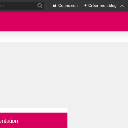
Connexion
+
Créer mon blog
entation