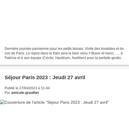
Dernière journée parisienne pour les petits tarnais. Visite des Invalides et du
zoo de Paris. Le repos dans le train sera le bien venu !! Bravo et merci... ... à
Patricia et à son équipe (Cécile, Hackhym, Aurélien) pour la parfaite gestion
de ce superbe...
Séjour Paris 2023 : Jeudi 27 avril
Publié le 27/04/2023 à 11:44
Par
amicale-graulhet