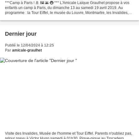
***Camp à Paris ! 🚢 🖼️ 🌇 🚇 *** L'Amicale Laïque Graulhet propose à vos
enfants un camp à Paris, du dimanche 13 au samedi 19 avril 2019. Au
programme : la Tour Eiffel, le musée du Louvre, Montmartre, les Invalides,
Notre Dame, la balade en bateaux mouches......
Dernier jour
Publié le 12/04/2024 à 12:25
Par
amicale-graulhet
Visite des Invalides, Musée de l'homme et Tour Eiffel. Parents n'oubliez pas,
retour prevu à Victor Hugo samedi à 01h30. Pique-nique au Trocadero