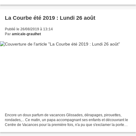
Loisirs du territoire ! Ce "Carnaval...
La Courbe été 2019 : Lundi 26 août
Publié le 26/08/2019 à 13:14
Par
amicale-graulhet
Encore un doux parfum de vacances Glissades, dérapages, pirouettes,
rondades,... Ce matin, un papa accompagnant ses enfants et découvrant le
Centre de Vacances pour la première fois, n'a pu que s'exclamer la porte
d'entrée franchie : "Whaou ! Elle est...