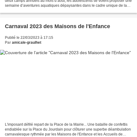
deux camps annuels au mois d’août, les adolescents se voient proposer une
semaine d’aventures aquatiques dépaysantes dans le cadre unique de la
Sierra de Guara (au sud des Pyrénées...
Carnaval 2023 des Maisons de l'Enfance
Publié le 22/03/2023 à 17:15
Par
amicale-graulhet
L'imposant défilé repart de la Place de la Mairie... Une bataille de confettis
endiablée sur la Place du Jourdain pour clôturer une superbe déambulation
carnavalesque rythmée par les Maisons de l'Enfance et les Accueils de