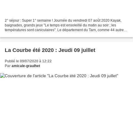
2° séjour : Super 1° semaine ! Journée du vendredi 07 août 2020 Kayak,
baignades, grands jeux "Le temps est ensoleillé du matin au soir ; les
températures sont caniculaires". Le département du Tarn, comme 44 autres,
est d'ailleurs placé en vigilance orange...
La Courbe été 2020 : Jeudi 09 juillet
Publié le 09/07/2020 à 12:22
Par
amicale-graulhet