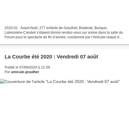
2020-01 : Avant Noël, 277 enfants de Graulhet, Briatexte, Busque,
Labessière-Candeil s’étaient donné rendez-vous sur scène dans la salle du
Forum pour le spectacle de fin d’année, coordonné par l’Amicale laïque de
Graulhet. Le site internet de La Dépêche...
La Courbe été 2020 : Vendredi 07 août
Publié le 07/08/2020 à 12:59
Par
amicale-graulhet