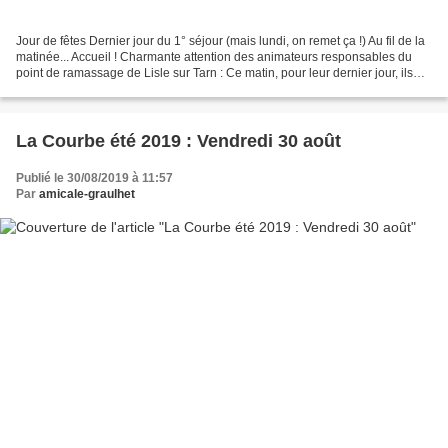
Jour de fêtes Dernier jour du 1° séjour (mais lundi, on remet ça !) Au fil de la
matinée... Accueil ! Charmante attention des animateurs responsables du
point de ramassage de Lisle sur Tarn : Ce matin, pour leur dernier jour, ils
ont offert café et viennoiseries...
La Courbe été 2019 : Vendredi 30 août
Publié le 30/08/2019 à 11:57
Par
amicale-graulhet