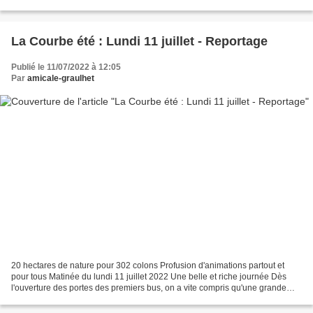
deuxième confinement ! D'où...
La Courbe été : Lundi 11 juillet - Reportage
Publié le 11/07/2022 à 12:05
Par
amicale-graulhet
20 hectares de nature pour 302 colons Profusion d'animations partout et
pour tous Matinée du lundi 11 juillet 2022 Une belle et riche journée Dès
l'ouverture des portes des premiers bus, on a vite compris qu'une grande
journée se préparait sur La Courbe...