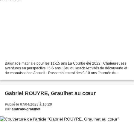
Baignade matinale pour les 11-15 ans La Courbe été 2022 : Chaleureuses
aventures en perspective ! 5-6 ans : Jeu du knack Activités de découverte et
de connaissance Accueil - Rassemblement des 9-10 ans Journée du
vendredi 8 juillet 2022 3-4 ans : Plaine...
Gabriel ROUYRE, Graulhet au cœur
Publié le 07/04/2023 à 16:20
Par
amicale-graulhet