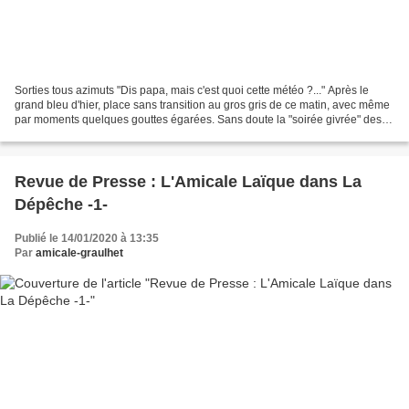
Sorties tous azimuts "Dis papa, mais c'est quoi cette météo ?..." Après le
grand bleu d'hier, place sans transition au gros gris de ce matin, avec même
par moments quelques gouttes égarées. Sans doute la "soirée givrée" des 7-
8 ans programmée pour ce...
Revue de Presse : L'Amicale Laïque dans La
Dépêche -1-
Publié le 14/01/2020 à 13:35
Par
amicale-graulhet