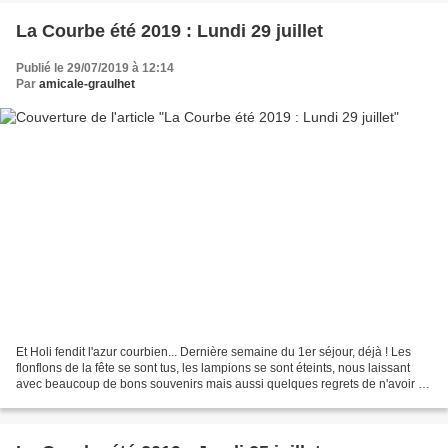
La Courbe été 2019 : Lundi 29 juillet
Publié le 29/07/2019 à 12:14
Par
amicale-graulhet
Et Holi fendit l'azur courbien... Dernière semaine du 1er séjour, déjà ! Les
flonflons de la fête se sont tus, les lampions se sont éteints, nous laissant
avec beaucoup de bons souvenirs mais aussi quelques regrets de n'avoir pu
bénéficier de conditions...