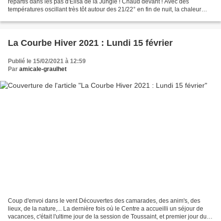
repartis dans les pas d'Élisa de la Jungle ! Chaud devant ! Avec des
températures oscillant très tôt autour des 21/22° en fin de nuit, la chaleur
était déjà bien présente dès...
La Courbe Hiver 2021 : Lundi 15 février
Publié le 15/02/2021 à 12:59
Par
amicale-graulhet
Coup d'envoi dans le vent Découvertes des camarades, des anim's, des
lieux, de la nature,... La dernière fois où le Centre a accueilli un séjour de
vacances, c'était l'ultime jour de la session de Toussaint, et premier jour du