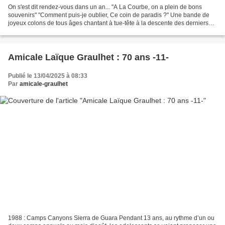
On s'est dit rendez-vous dans un an... "A La Courbe, on a plein de bons
souvenirs" "Comment puis-je oublier, Ce coin de paradis ?" Une bande de
joyeux colons de tous âges chantant à tue-tête à la descente des derniers
bus estivaux montant vers La Courbe,...
Amicale Laïque Graulhet : 70 ans -11-
Publié le 13/04/2025 à 08:33
Par
amicale-graulhet
1988 : Camps Canyons Sierra de Guara Pendant 13 ans, au rythme d’un ou