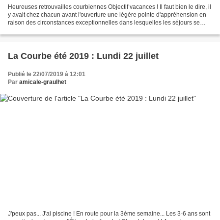
Heureuses retrouvailles courbiennes Objectif vacances ! Il faut bien le dire, il
y avait chez chacun avant l'ouverture une légère pointe d'appréhension en
raison des circonstances exceptionnelles dans lesquelles les séjours se
sont préparés cette année...
La Courbe été 2019 : Lundi 22 juillet
Publié le 22/07/2019 à 12:01
Par
amicale-graulhet
J'peux pas... J'ai piscine ! En route pour la 3ème semaine... Les 3-6 ans sont