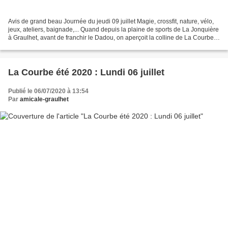
Avis de grand beau Journée du jeudi 09 juillet Magie, crossfit, nature, vélo,
jeux, ateliers, baignade,... Quand depuis la plaine de sports de La Jonquière
à Graulhet, avant de franchir le Dadou, on aperçoit la colline de La Courbe
avec ses forêts qui...
La Courbe été 2020 : Lundi 06 juillet
Publié le 06/07/2020 à 13:54
Par
amicale-graulhet