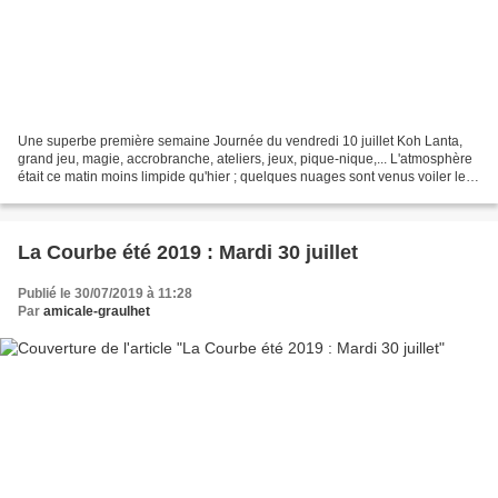
Une superbe première semaine Journée du vendredi 10 juillet Koh Lanta,
grand jeu, magie, accrobranche, ateliers, jeux, pique-nique,... L'atmosphère
était ce matin moins limpide qu'hier ; quelques nuages sont venus voiler le
ciel, et l'ambiance est lourde....
La Courbe été 2019 : Mardi 30 juillet
Publié le 30/07/2019 à 11:28
Par
amicale-graulhet