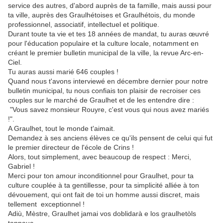
service des autres, d'abord auprès de ta famille, mais aussi pour
ta ville, auprès des Graulhétoises et Graulhétois, du monde
professionnel, associatif, intellectuel et politique.
Durant toute ta vie et tes 18 années de mandat, tu auras œuvré
pour l'éducation populaire et la culture locale, notamment en
créant le premier bulletin municipal de la ville, la revue Arc-en-
Ciel.
Tu auras aussi marié 646 couples !
Quand nous t'avons interviewé en décembre dernier pour notre
bulletin municipal, tu nous confiais ton plaisir de recroiser ces
couples sur le marché de Graulhet et de les entendre dire :
"Vous savez monsieur Rouyre, c'est vous qui nous avez mariés
!".
A Graulhet, tout le monde t'aimait.
Demandez à ses anciens élèves ce qu'ils pensent de celui qui fut
le premier directeur de l'école de Crins !
Alors, tout simplement, avec beaucoup de respect : Merci,
Gabriel !
Merci pour ton amour inconditionnel pour Graulhet, pour ta
culture couplée à ta gentillesse, pour ta simplicité alliée à ton
dévouement, qui ont fait de toi un homme aussi discret, mais
tellement exceptionnel !
Adiù, Mèstre, Graulhet jamai vos doblidarà e los graulhetòls