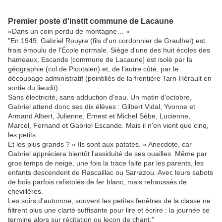
Premier poste d'instit commune de Lacaune
«Dans un coin perdu de montagne… »
"En 1949, Gabriel Rouyre (fils d'un cordonnier de Graulhet) est
frais émoulu de l'École normale. Siège d'une des huit écoles des
hameaux, Escande [commune de Lacaune] est isolé par la
géographie (col de Picotalen) et, de l'autre côté, par le
découpage administratif (pointillés de la frontière Tarn-Hérault en
sortie du lieudit).
Sans électricité, sans adduction d'eau. Un matin d'octobre,
Gabriel attend donc ses dix élèves : Gilbert Vidal, Yvonne et
Armand Albert, Julienne, Ernest et Michel Sèbe, Lucienne,
Marcel, Fernand et Gabriel Escande. Mais il n'en vient que cinq,
les petits.
Et les plus grands ? « Ils sont aux patates. » Anecdote, car
Gabriel appréciera bientôt l'assiduité de ses ouailles. Même par
gros temps de neige, une fois la trace faite par les parents, les
enfants descendent de Rascaillac ou Sarrazou. Avec leurs sabots
de bois parfois rafistolés de fer blanc, mais rehaussés de
chevillères.
Les soirs d'automne, souvent les petites fenêtres de la classe ne
filtrent plus une clarté suffisante pour lire et écrire : la journée se
termine alors sur récitation ou leçon de chant."