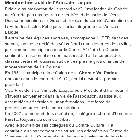
Membre très actif de l'Amicale Laïque
Fidèle à sa motivation de "hussard vert", l'implication de Gabriel
ne s'arrête pas aux heures de rentrée et de sortie de l'école.
Dès sa nomination sur Graulhet, il rejoint le comité d'animation de
la Fête des Écoles Publiques, partie intégrante de l'Amicale
Laïque.
Il entraîne des équipes sportives, accompagne l'USEP, tient des
stands, anime le défilé des vélos fleuris dans les rues de la ville ;
participe aux inscriptions pour le Centre Aéré de La Courbe,
soutient la mise en place des maisons de l'enfance puis des
classes vertes et rousses, suit de très près le gros chantier de
modernisation de La Courbe,...
En 1981 il participe à la création de la
Chorale Val Dadou
(toujours dans le cadre de l'ALG), dont il devient le premier
président.
Vice-Président de l'Amicale Laïque, puis Président d'Honneur, il
s'investit activement dans la vie de l'association, assiste aux
assemblées générales ou manifestations, est force de
proposition au conseil d'administration.
En 2002 au moment de sa création, il intègre le chœur d'hommes
Fiesta
, toujours au sein de l'ALG.
Avec le soutien de ses collègues du Comité Culturel, il a
contribué au financement des structures adaptées au Centre de
Vacances de La Courbe afin dy favoriser l'inclusion de tous les