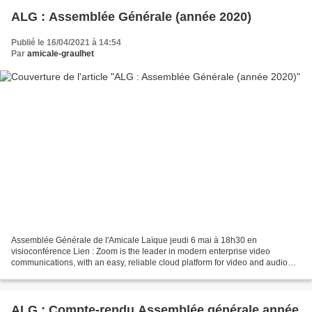
ALG : Assemblée Générale (année 2020)
Publié le 16/04/2021 à 14:54
Par
amicale-graulhet
Assemblée Générale de l'Amicale Laïque jeudi 6 mai à 18h30 en
visioconférence Lien : Zoom is the leader in modern enterprise video
communications, with an easy, reliable cloud platform for video and audio
conferencing, chat, and webinars across mobile,...
ALG : Compte-rendu Assemblée générale année