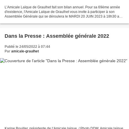
L’Amicale Laïque de Graulhet fait son bilan annuel. Pour sa 69ème année
d'existence, l'Amicale Laïque de Graulhet vous invite à participer à son
Assemblée Générale qui se déroulera le MARDI 20 JUIN 2023 à 18h30 au
Centre de Loisirs de La Courbe (lieu...
Dans la Presse : Assemblée générale 2022
Publié le 24/05/2022 à 07:44
Par
amicale-graulhet
Karine Bouiller, présidente de l’Amicale laïque. / Photo DDM. Amicale laïque