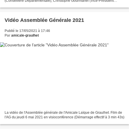
(Conseillère Départementale), Christophe Gourmanel (Vice-Président
Agglo), Blaise Aznar (Maire de Graulhet),...
Vidéo Assemblée Générale 2021
Publié le 17/05/2021 à 17:46
Par
amicale-graulhet
La vidéo de l'Assemblée générale de l'Amicale Laïque de Graulhet. Film de
l'AG du jeudi 6 mai 2021 en visioconférence (Démarrage effectif à 3 min 43s)