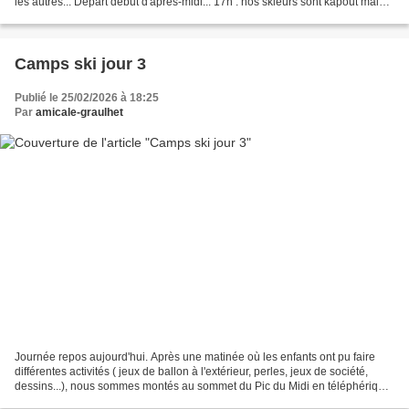
les autres... Départ début d'après-midi... 17h : nos skieurs sont kapout mais
ont bien profité...
Camps ski jour 3
Publié le 25/02/2026 à 18:25
Par
amicale-graulhet
Journée repos aujourd'hui. Après une matinée où les enfants ont pu faire
différentes activités ( jeux de ballon à l'extérieur, perles, jeux de société,
dessins...), nous sommes montés au sommet du Pic du Midi en téléphérique
afin de profiter de la magnifique...