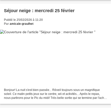
Séjour neige : mercredi 25 février
Publié le 25/02/2026 à 11:20
Par
amicale-graulhet
Bonjour! La nuit s'est bien passée... Réveil toujours sous un magnifique
soleil. Ce matin petits jeux sur le centre, wii et activités... Après le repas,
nous partirons pour le Pic du midi! Très belle sortie qui se termine par l'achat
des souvenirs......