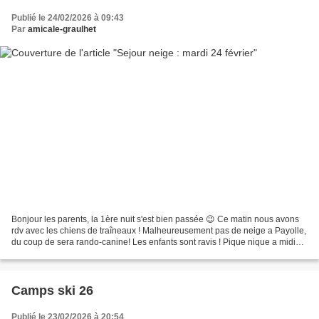
Publié le 24/02/2026 à 09:43
Par
amicale-graulhet
Bonjour les parents, la 1ère nuit s'est bien passée 😉 Ce matin nous avons
rdv avec les chiens de traîneaux ! Malheureusement pas de neige a Payolle,
du coup de sera rando-canine! Les enfants sont ravis ! Pique nique a midi
sous un magnifique soleil! Puis...
Camps ski 26
Publié le 23/02/2026 à 20:54