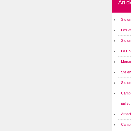
Artic
Ste en
Les ve
Ste en
La Cou
Mercre
Ste en
Ste e
Camp 
juillet
Arcach
Camp 