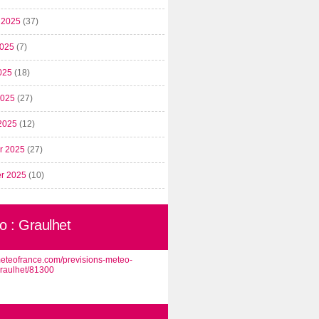
t 2025
(37)
2025
(7)
025
(18)
 2025
(27)
2025
(12)
er 2025
(27)
er 2025
(10)
o : Graulhet
/meteofrance.com/previsions-meteo-
graulhet/81300