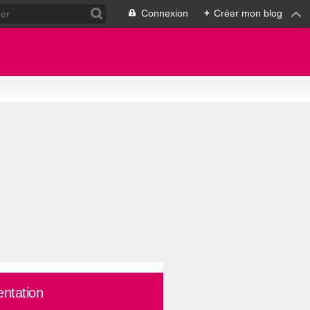
Connexion
+
Créer mon blog
entation