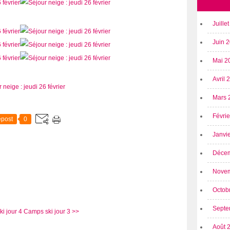
Juille
Juin 
Mai 2
Avril
Mars 
Févri
post
0
Janvi
Déce
Nove
Octob
Septe
i jour 4
Camps ski jour 3 >>
Août 