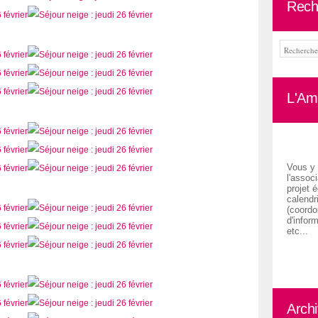
Rech
L'Ami
Vous y 
l'associ
projet é
calendr
(coordon
d'inform
etc...
Arch