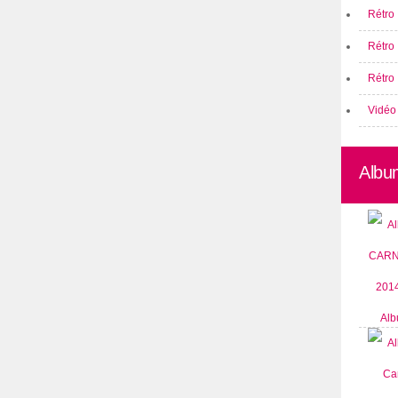
Rétro 
Rétro
Rétro 
Vidéo
Albu
Alb
CARN
2014