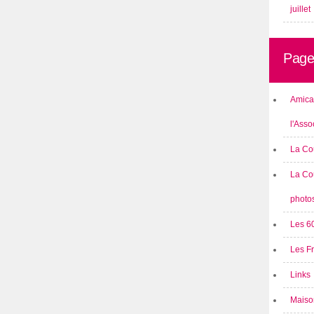
juillet
Page
Amical
l'Asso
La Co
La Co
photo
Les 6
Les F
Links
Maison