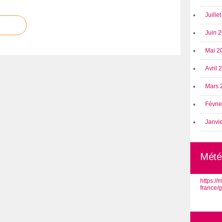
Juille
Juin 
Mai 2
Avril
Mars 
Févri
Janvi
Mété
https:/
france/