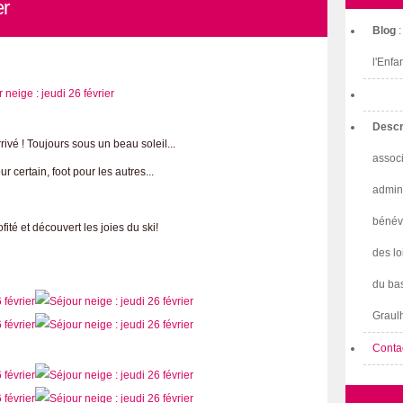
er
Blog
l'Enfa
Descr
rrivé ! Toujours sous un beau soleil...
associ
 certain, foot pour les autres...
admini
bénév
ité et découvert les joies du ski!
des lo
du bas
Graulh
Conta