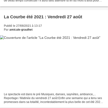
de beau temps consécutif ! Il aura fallu attendre la fin du mois d'août pour
avoir la sensation de conditions...
La Courbe été 2021 : Vendredi 27 août
Publié le 27/08/2021 à 13:17
Par
amicale-graulhet
Le spectacle est dans le pré Musiques, danses, saynètes, ambiance,...
Reportage / Matinée du vendredi 27 août Enfin une semaine qui a tenu ses
promesses dans sa totalité, incontestablement la plus belle de cet été 2021.
C'est en effet un grand ciel bleu...