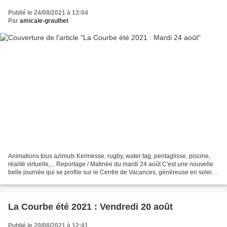
Publié le 24/08/2021 à 13:04
Par
amicale-graulhet
Animations tous azimuts Kermesse, rugby, water tag, pentaglisse, piscine,
réalité virtuelle,... Reportage / Matinée du mardi 24 août C'est une nouvelle
belle journée qui se profile sur le Centre de Vacances, généreuse en soleil
et ciel bleu malgré une...
La Courbe été 2021 : Vendredi 20 août
Publié le 20/08/2021 à 12:41