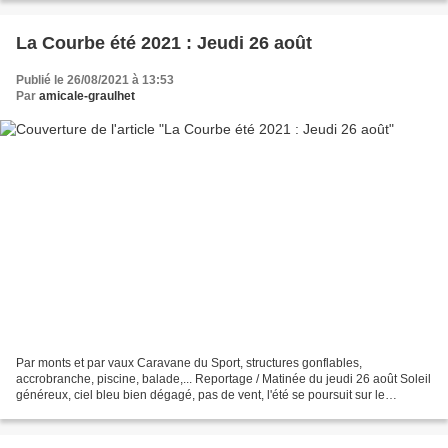
La Courbe été 2021 : Jeudi 26 août
Publié le 26/08/2021 à 13:53
Par
amicale-graulhet
Par monts et par vaux Caravane du Sport, structures gonflables,
accrobranche, piscine, balade,... Reportage / Matinée du jeudi 26 août Soleil
généreux, ciel bleu bien dégagé, pas de vent, l'été se poursuit sur le
territoire ! Caravane du Sport Les 5-6...