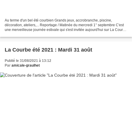
Au terme d'un bel été courbien Grands jeux, accrobranche, piscine,
décoration, ateliers,... Reportage / Matinée du mercredi 1° septembre C'est
une merveilleuse journée estivale qui s'est invitée aujourd'hui sur La Courbe
pour clore ces riches séjours...
La Courbe été 2021 : Mardi 31 août
Publié le 31/08/2021 à 13:12
Par
amicale-graulhet