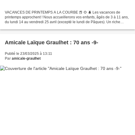
VACANCES DE PRINTEMPS A LA COURBE 📕 🌻 🪲 Les vacances de
printemps approchent ! Nous accueillerons vos enfants, âgés de 3 à 11 ans,
du lundi 14 au vendredi 25 avril (excepté le lundi de Pâques). Un riche
programme les attend, autour des contes et légendes,...
Amicale Laïque Graulhet : 70 ans -9-
Publié le 23/03/2025 à 13:11
Par
amicale-graulhet