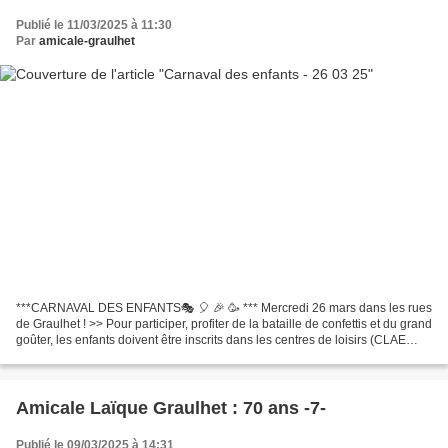
Publié le 11/03/2025 à 11:30
Par
amicale-graulhet
***CARNAVAL DES ENFANTS🎭 🎈 🎉 🥳 *** Mercredi 26 mars dans les rues
de Graulhet ! >> Pour participer, profiter de la bataille de confettis et du grand
goûter, les enfants doivent être inscrits dans les centres de loisirs (CLAE
maternelles ou Maisons de...
Amicale Laïque Graulhet : 70 ans -7-
Publié le 09/03/2025 à 14:31