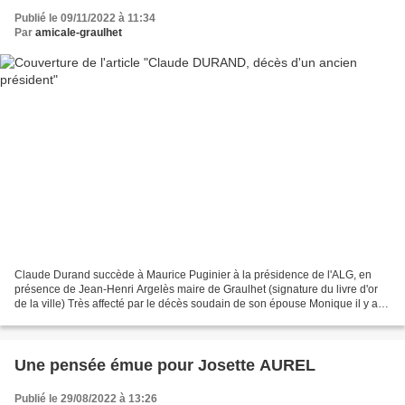
Publié le 09/11/2022 à 11:34
Par
amicale-graulhet
Claude Durand succède à Maurice Puginier à la présidence de l'ALG, en
présence de Jean-Henri Argelès maire de Graulhet (signature du livre d'or
de la ville) Très affecté par le décès soudain de son épouse Monique il y a
un peu moins d'un an, affaibli...
Une pensée émue pour Josette AUREL
Publié le 29/08/2022 à 13:26