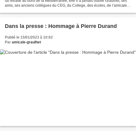
sa retraite au bord de la Méditerranée, elle n’a jamais oublié Graulhet, ses
amis, ses anciens collègues du CEG, du College, des écoles, de l’amicale
laïque, des restos du cœur,...
Dans la presse : Hommage à Pierre Durand
Publié le 15/01/2023 à 10:02
Par
amicale-graulhet