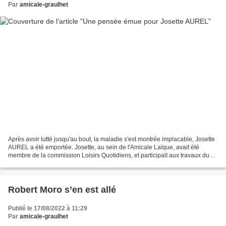
Par
amicale-graulhet
Après avoir lutté jusqu'au bout, la maladie s'est montrée implacable, Josette
AUREL a été emportée. Josette, au sein de l'Amicale Laïque, avait été
membre de la commission Loisirs Quotidiens, et participait aux travaux du
bureau et du conseil d'administration....
Robert Moro s’en est allé
Publié le 17/08/2022 à 11:29
Par
amicale-graulhet