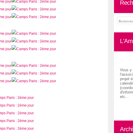
Rech
L'Ami
Vous y 
l'associ
projet é
calendr
(coordon
d'inform
etc...
Arch