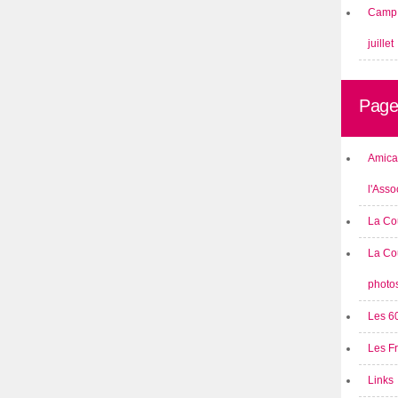
Camp 
juillet
Page
Amical
l'Asso
La Co
La Co
photo
Les 6
Les F
Links