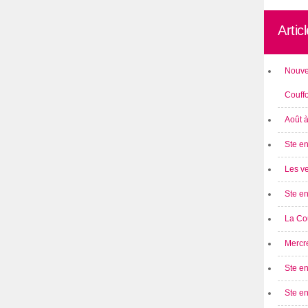
Artic
Nouve
Couff
Août 
Ste en
Les ve
Ste en
La Cou
Mercre
Ste en
Ste e