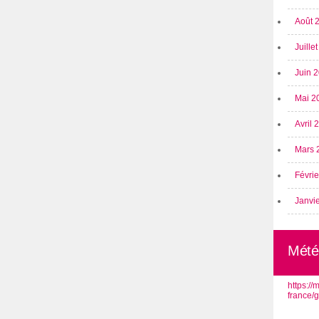
Août 
Juille
Juin 
Mai 2
Avril
Mars 
Févri
Janvi
Mété
https:/
france/