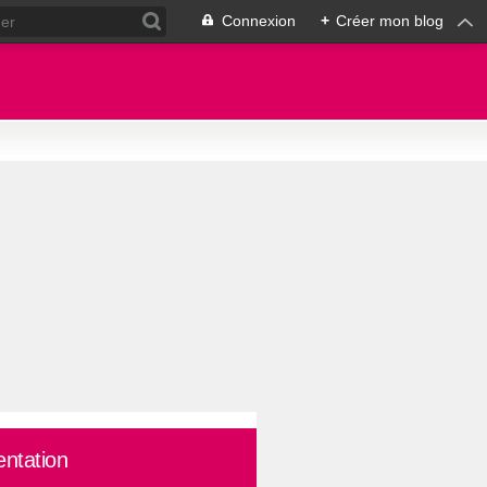
Connexion
+
Créer mon blog
entation