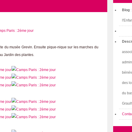
Blog
l'Enfa
Descr
site du musée Grevin. Ensuite pique-nique sur les marches du
associ
u Jardin des plantes.
admini
bénév
des lo
du bas
Graulh
Conta