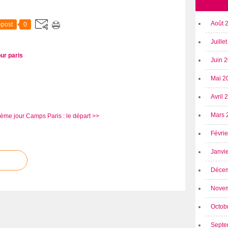
Août 
post
0
Juille
ur paris
Juin 
Mai 2
Avril
Mars 
 ème jour
Camps Paris : le départ >>
Févri
Janvi
Déce
Nove
Octob
Septe