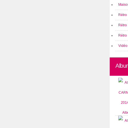
Maison
Rétro 
Rétro
Rétro 
Vidéo
Albu
Alb
CARN