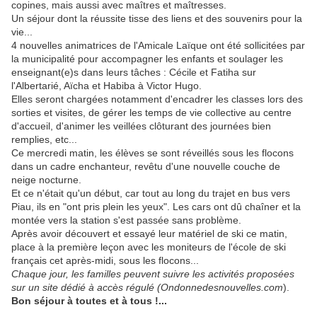
copines, mais aussi avec maîtres et maîtresses.
Un séjour dont la réussite tisse des liens et des souvenirs pour la
vie...
4 nouvelles animatrices de l'Amicale Laïque ont été sollicitées par
la municipalité pour accompagner les enfants et soulager les
enseignant(e)s dans leurs tâches : Cécile et Fatiha sur
l'Albertarié, Aïcha et Habiba à Victor Hugo.
Elles seront chargées notamment d'encadrer les classes lors des
sorties et visites, de gérer les temps de vie collective au centre
d'accueil, d'animer les veillées clôturant des journées bien
remplies, etc...
Ce mercredi matin, les élèves se sont réveillés sous les flocons
dans un cadre enchanteur, revêtu d'une nouvelle couche de
neige nocturne.
Et ce n'était qu'un début, car tout au long du trajet en bus vers
Piau, ils en "ont pris plein les yeux". Les cars ont dû chaîner et la
montée vers la station s'est passée sans problème.
Après avoir découvert et essayé leur matériel de ski ce matin,
place à la première leçon avec les moniteurs de l'école de ski
français cet après-midi, sous les flocons...
Chaque jour, les familles peuvent suivre les activités proposées
sur un site dédié à accès régulé (Ondonnedesnouvelles.com
).
Bon séjour à toutes et à tous !...