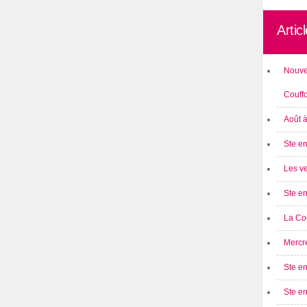
Artic
Nouve
Couff
Août 
Ste en
Les ve
Ste en
La Cou
Mercre
Ste en
Ste e