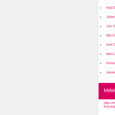
Août 
Juille
Juin 
Mai 2
Avril
Mars 
Févri
Janvi
Mété
https:/
france/