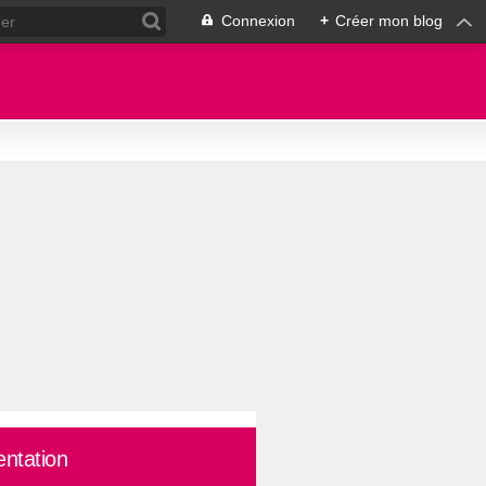
Connexion
+
Créer mon blog
entation