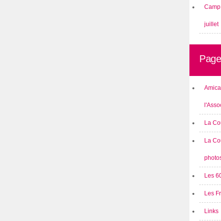
Camp 
juillet
Page
Amical
l'Asso
La Co
La Co
photo
Les 6
Les F
Links