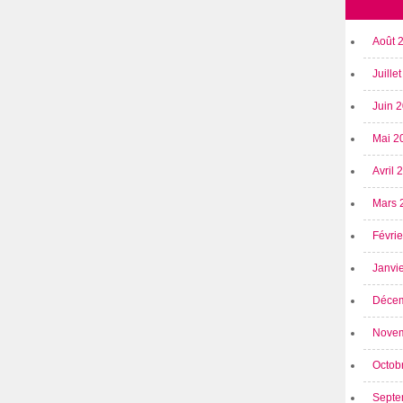
Août 
Juille
Juin 
Mai 2
Avril
Mars 
Févri
Janvi
Déce
Nove
Octob
Septe