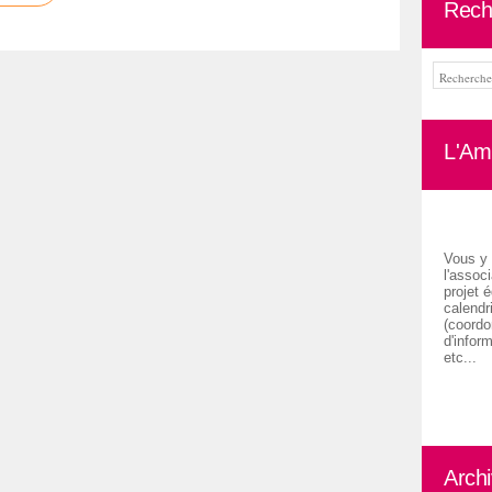
Rech
L'Ami
Vous y 
l'associ
projet é
calendr
(coordon
d'inform
etc...
Arch