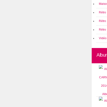
Maison
Rétro 
Rétro
Rétro 
Vidéo
Albu
Alb
CARN