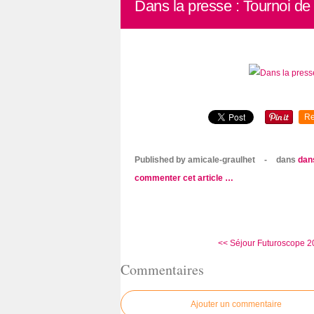
Dans la presse : Tournoi de
Re
Published by amicale-graulhet
-
dans
dan
commenter cet article
…
<< Séjour Futuroscope 201
Commentaires
Ajouter un commentaire