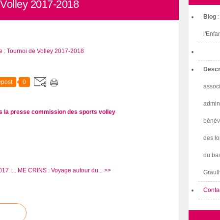
 Volley 2017-2018
Blog
l'Enfa
Descr
post
0
associ
admini
s la presse
commission des sports
volley
bénév
des lo
du bas
7 :...
ME CRINS : Voyage autour du... >>
Graulh
Conta