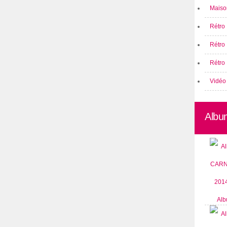
Maison
Rétro 
Rétro
Rétro 
Vidéo
Albu
Alb
CARN