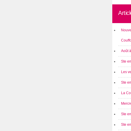
Artic
Nouve
Couff
Août 
Ste en
Les ve
Ste en
La Cou
Mercre
Ste en
Ste e