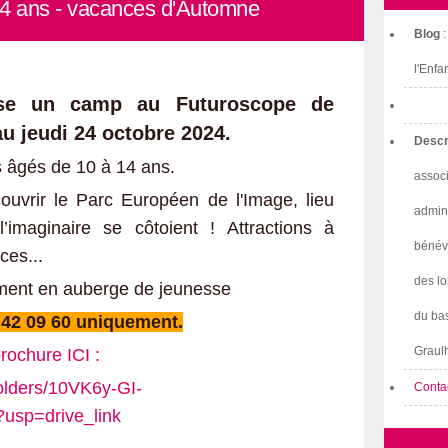
14 ans - vacances d'Automne
Blog
l'Enfa
ose un camp au Futuroscope de
u jeudi 24 octobre 2024.
Descr
s âgés de 10 à 14 ans.
associ
uvrir le Parc Européen de l'Image, lieu
admini
l’imaginaire se côtoient ! Attractions à
bénév
ces...
des lo
ment en auberge de jeunesse
du bas
3 42 09 60 uniquement.
Graulh
rochure ICI :
folders/10VK6y-GI-
Conta
sp=drive_link