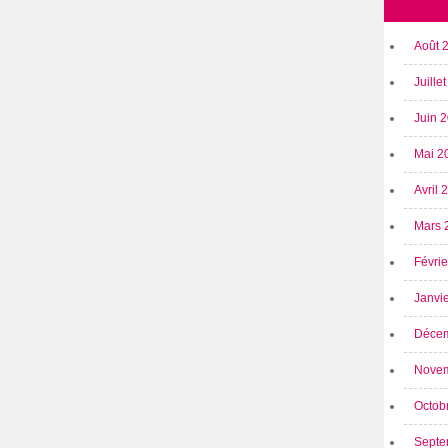
Août 
Juille
Juin 
Mai 2
Avril
Mars 
Févri
Janvi
Déce
Nove
Octob
Septe