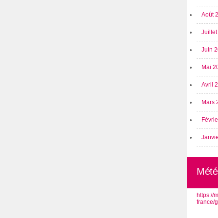
Août 
Juille
Juin 
Mai 2
Avril
Mars 
Févri
Janvi
Mété
https:/
france/