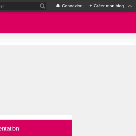
Connexion
+
Créer mon blog
entation