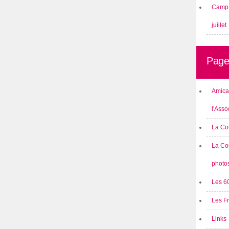
Camp 
juillet
Page
Amical
l'Asso
La Co
La Co
photo
Les 6
Les F
Links