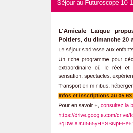
Séjour au Futuroscope 10-
L'Amicale Laïque prop
Poitiers, du dimanche 20 a
Le séjour s'adresse aux enfant
Un riche programme pour déco
extraordinaire où le réel et 
sensation, spectacles, expérien
Transport en minibus, héberge
Infos et inscriptions au 05 6
Pour en savoir +,
consultez la b
https://drive.google.com/drive/
3qDwUUrJI565yHYSSNpFPe6?u