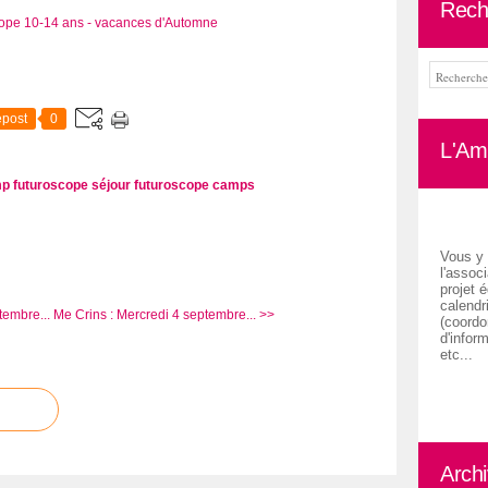
Rech
post
0
L'Ami
p futuroscope
séjour futuroscope
camps
Vous y 
l'associ
projet é
calendr
tembre...
Me Crins : Mercredi 4 septembre... >>
(coordon
d'inform
etc...
Arch