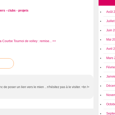
iers - clubs - projets
Août 
Juille
Juin 
Mai 2
La Courbe
Tournoi de volley : remise... >>
Avril
Mars 
Févri
Janvi
Déce
 de poser un lien vers le mien .. n'hésitez pas à le visiter. <br />
Nove
Octob
Septe