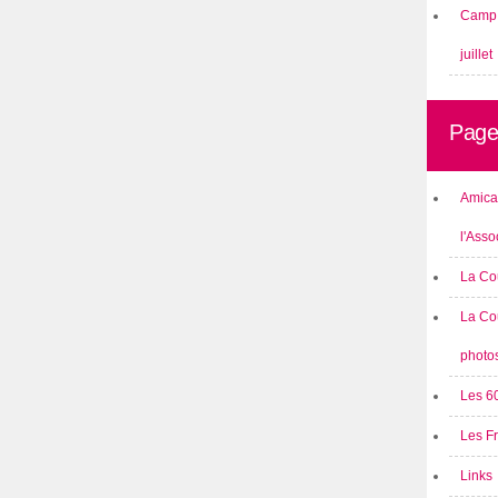
Camp 
juillet
Page
Amical
l'Asso
La Co
La Co
photo
Les 6
Les F
Links