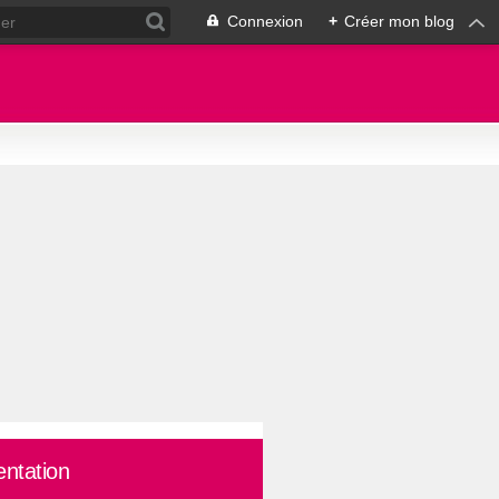
Connexion
+
Créer mon blog
entation