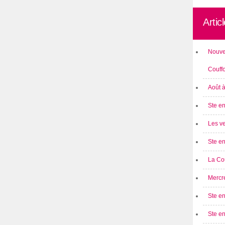
Artic
Nouve
Couff
Août 
Ste en
Les ve
Ste en
La Cou
Mercre
Ste en
Ste e