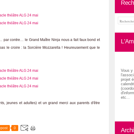
Rech
 par contre… le Grand Maître Ninja nous a fait faux bond et
L'Ami
as le croire : la Sorcière Mozzarella ! Heureusement que le
Vous y 
l'associ
projet é
calendr
(coordon
d'inform
etc...
nts, jeunes et adultes) et un grand merci aux parents d'être
post
0
Arch