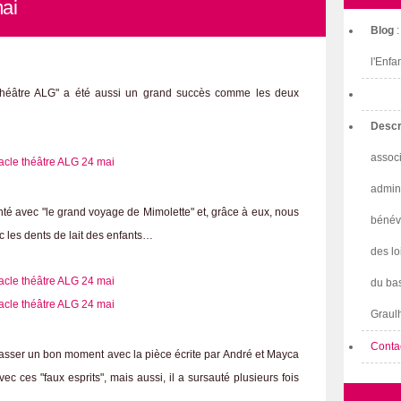
ai
Blog
l'Enfa
ie théâtre ALG" a été aussi un grand succès comme les deux
Descr
associ
admini
nté avec "le grand voyage de Mimolette" et, grâce à eux, nous
bénév
ec les dents de lait des enfants…
des lo
du bas
Graulh
Conta
passer un bon moment avec la pièce écrite par André et Mayca
avec ces "faux esprits", mais aussi, il a sursauté plusieurs fois