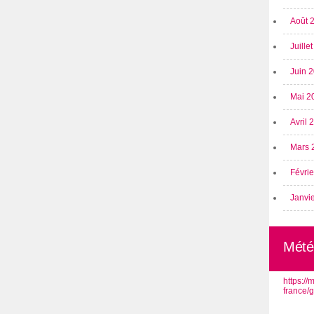
Août 
Juille
Juin 
Mai 2
Avril
Mars 
Févri
Janvi
Mété
https:/
france/