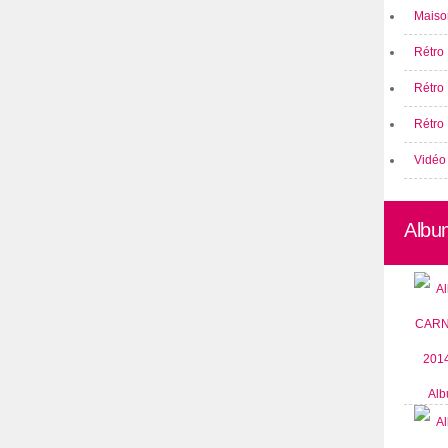
Maison
Rétro 
Rétro
Rétro 
Vidéo
Albu
Alb
CARN