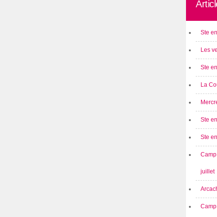
Artic
Ste en
Les ve
Ste en
La Cou
Mercre
Ste en
Ste e
Camp 
juillet
Arcach
Camp 