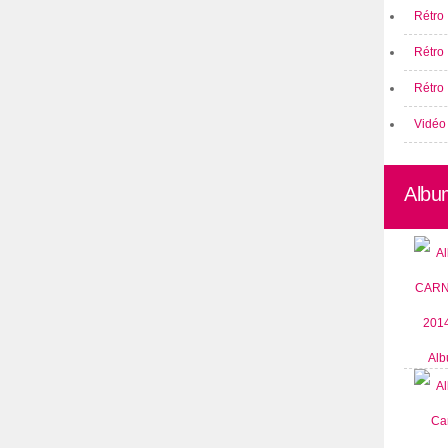
Rétro 
Rétro
Rétro 
Vidéo
Albu
Alb
CARN
2014