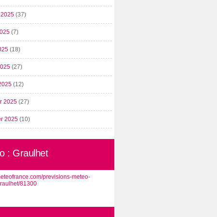
t 2025
(37)
2025
(7)
025
(18)
 2025
(27)
2025
(12)
er 2025
(27)
er 2025
(10)
o : Graulhet
/meteofrance.com/previsions-meteo-
graulhet/81300