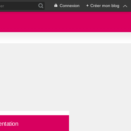
Connexion
+
Créer mon blog
entation