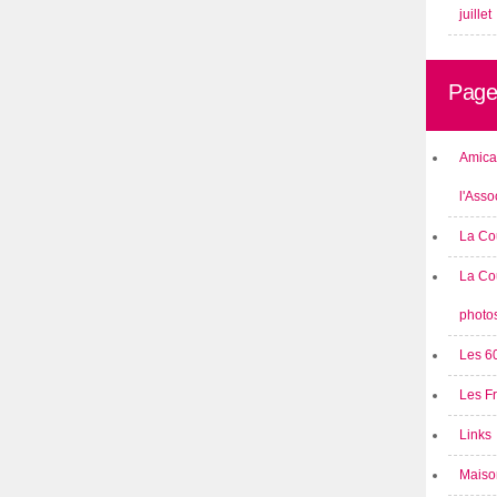
juillet
Page
Amical
l'Asso
La Co
La Co
photo
Les 6
Les F
Links
Maison