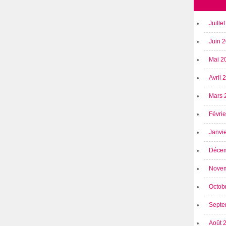
Juille
Juin 
Mai 2
Avril
Mars 
Févri
Janvi
Déce
Nove
Octob
Septe
Août 