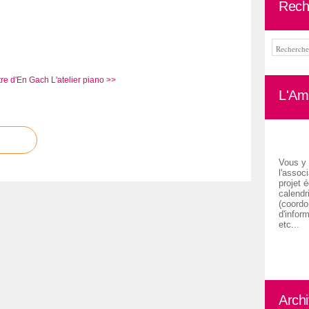
Rech
âtre d'En Gach
L'atelier piano >>
L'Ami
Vous y 
l'associ
projet é
calendr
(coordon
d'inform
etc...
Arch