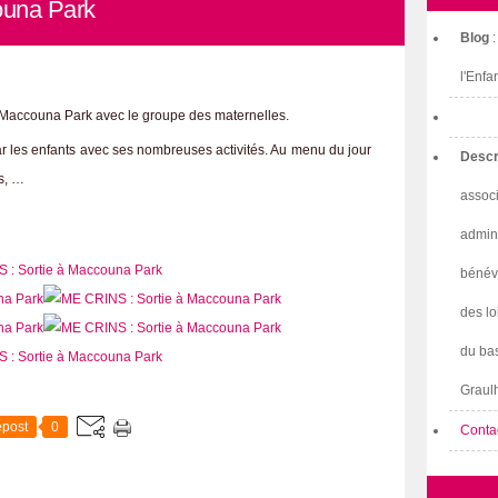
ouna Park
Blog
l'Enfa
à Maccouna Park avec le groupe des maternelles.
r les enfants avec ses nombreuses activités. Au menu du jour
Descr
ns, …
associ
admini
bénév
des lo
du bas
Graulh
post
0
Conta