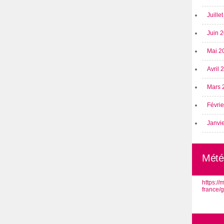
Juille
Juin 
Mai 2
Avril
Mars 
Févri
Janvi
Mété
https:/
france/