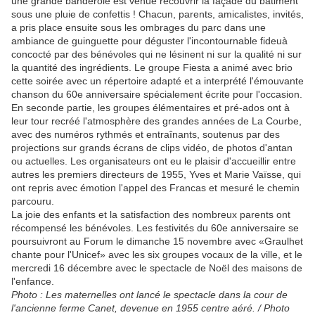
une grande banderole est venue recouvrir la façade du bâtiment
sous une pluie de confettis ! Chacun, parents, amicalistes, invités,
a pris place ensuite sous les ombrages du parc dans une
ambiance de guinguette pour déguster l'incontournable fideuà
concocté par des bénévoles qui ne lésinent ni sur la qualité ni sur
la quantité des ingrédients. Le groupe Fiesta a animé avec brio
cette soirée avec un répertoire adapté et a interprété l'émouvante
chanson du 60e anniversaire spécialement écrite pour l'occasion.
En seconde partie, les groupes élémentaires et pré-ados ont à
leur tour recréé l'atmosphère des grandes années de La Courbe,
avec des numéros rythmés et entraînants, soutenus par des
projections sur grands écrans de clips vidéo, de photos d'antan
ou actuelles. Les organisateurs ont eu le plaisir d'accueillir entre
autres les premiers directeurs de 1955, Yves et Marie Vaïsse, qui
ont repris avec émotion l'appel des Francas et mesuré le chemin
parcouru.
La joie des enfants et la satisfaction des nombreux parents ont
récompensé les bénévoles. Les festivités du 60e anniversaire se
poursuivront au Forum le dimanche 15 novembre avec «Graulhet
chante pour l'Unicef» avec les six groupes vocaux de la ville, et le
mercredi 16 décembre avec le spectacle de Noël des maisons de
l'enfance.
Photo : Les maternelles ont lancé le spectacle dans la cour de
l'ancienne ferme Canet, devenue en 1955 centre aéré. / Photo