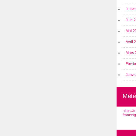
Juille
Juin 
Mai 2
Avril
Mars 
Févri
Janvi
Mété
https:/
france/