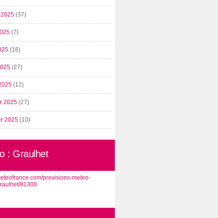
t 2025
(37)
2025
(7)
025
(18)
 2025
(27)
2025
(12)
er 2025
(27)
er 2025
(10)
o : Graulhet
/meteofrance.com/previsions-meteo-
graulhet/81300