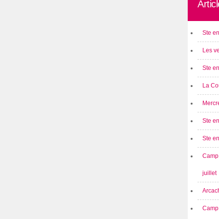
Artic
Ste en
Les ve
Ste en
La Cou
Mercre
Ste en
Ste e
Camp 
juillet
Arcach
Camp 