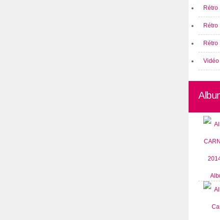
Rétro 
Rétro
Rétro 
Vidéo
Albu
Alb
CARN
2014