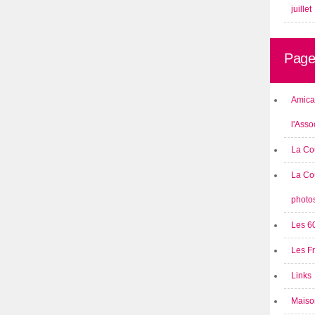
juillet
Page
Amical
l'Asso
La Co
La Co
photo
Les 6
Les F
Links
Maison