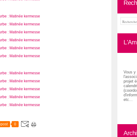
Rech
L'Ami
Vous y 
l'associ
projet é
calendr
(coordon
d'inform
etc...
post
0
Arch