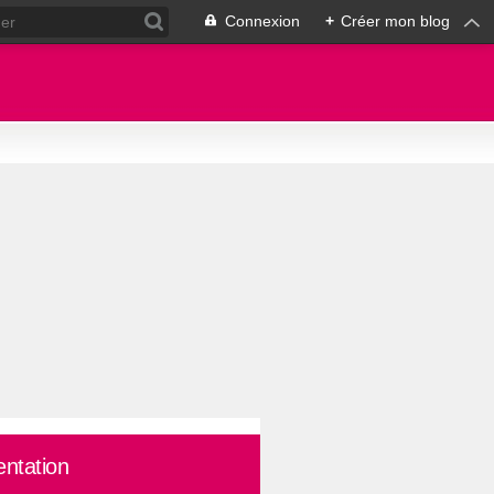
Connexion
+
Créer mon blog
entation