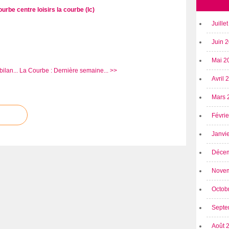
courbe
centre loisirs la courbe (lc)
Juille
Juin 
Mai 2
ilan...
La Courbe : Dernière semaine... >>
Avril
Mars 
Févri
Janvi
Déce
Nove
Octob
Septe
Août 