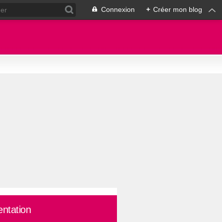
Connexion
+
Créer mon blog
entation