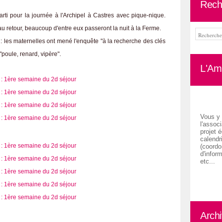
Rech
rti pour la journée à l'Archipel à Castres avec pique-nique.
au retour, beaucoup d'entre eux passeront la nuit à la Ferme.
 : les maternelles ont mené l'enquête "à la recherche des clés
poule, renard, vipère".
L'Ami
Vous y 
l'associ
projet é
calendr
(coordon
d'inform
etc...
Arch