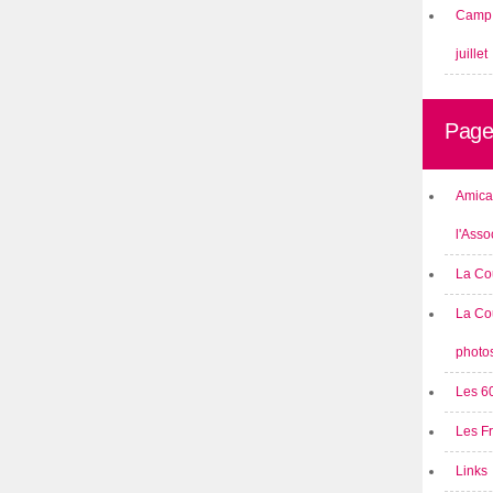
Camp 
juillet
Page
Amical
l'Asso
La Co
La Co
photo
Les 6
Les F
Links