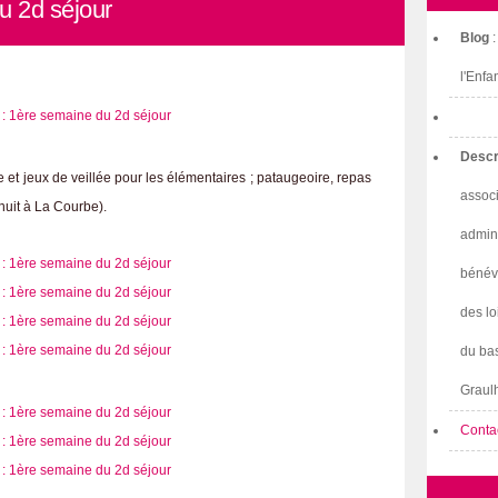
u 2d séjour
Blog
l'Enfa
Descr
 et jeux de veillée pour les élémentaires ; pataugeoire, repas
associ
(nuit à La Courbe).
admini
bénév
des lo
du bas
Graulh
Conta