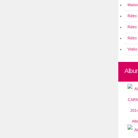
Maison
Rétro 
Rétro
Rétro 
Vidéo
Albu
Alb
CARN