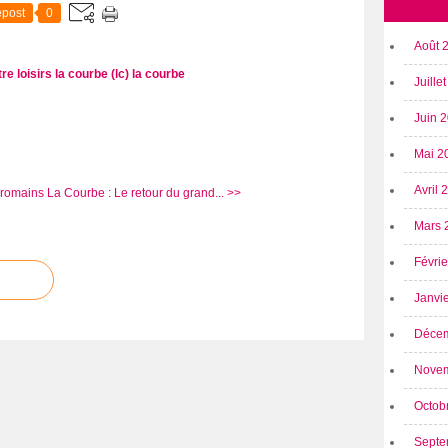
post
0
Août 
re loisirs la courbe (lc)
la courbe
Juille
Juin 
Mai 2
Avril
 romains
La Courbe : Le retour du grand... >>
Mars 
Févri
Janvi
Déce
Nove
Octob
Septe