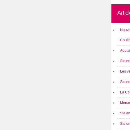
Artic
Nouve
Couff
Août 
Ste en
Les ve
Ste en
La Cou
Mercre
Ste en
Ste e