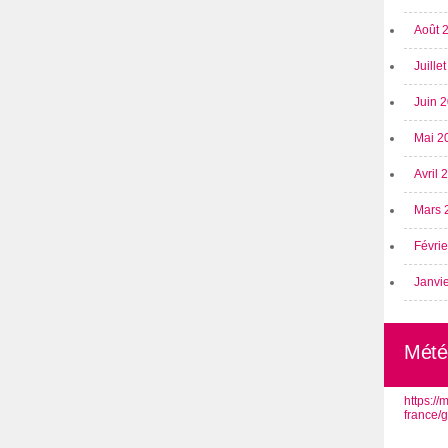
Août 
Juille
Juin 
Mai 2
Avril
Mars 
Févri
Janvi
Mété
https:/
france/