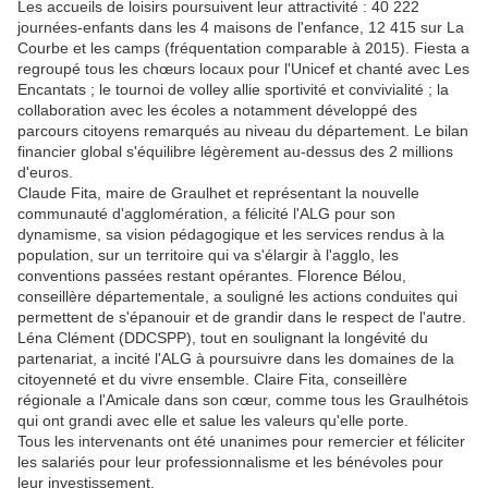
Les accueils de loisirs poursuivent leur attractivité : 40 222
journées-enfants dans les 4 maisons de l'enfance, 12 415 sur La
Courbe et les camps (fréquentation comparable à 2015). Fiesta a
regroupé tous les chœurs locaux pour l'Unicef et chanté avec Les
Encantats ; le tournoi de volley allie sportivité et convivialité ; la
collaboration avec les écoles a notamment développé des
parcours citoyens remarqués au niveau du département. Le bilan
financier global s'équilibre légèrement au-dessus des 2 millions
d'euros.
Claude Fita, maire de Graulhet et représentant la nouvelle
communauté d'agglomération, a félicité l'ALG pour son
dynamisme, sa vision pédagogique et les services rendus à la
population, sur un territoire qui va s'élargir à l'agglo, les
conventions passées restant opérantes. Florence Bélou,
conseillère départementale, a souligné les actions conduites qui
permettent de s'épanouir et de grandir dans le respect de l'autre.
Léna Clément (DDCSPP), tout en soulignant la longévité du
partenariat, a incité l'ALG à poursuivre dans les domaines de la
citoyenneté et du vivre ensemble. Claire Fita, conseillère
régionale a l'Amicale dans son cœur, comme tous les Graulhétois
qui ont grandi avec elle et salue les valeurs qu'elle porte.
Tous les intervenants ont été unanimes pour remercier et féliciter
les salariés pour leur professionnalisme et les bénévoles pour
leur investissement.