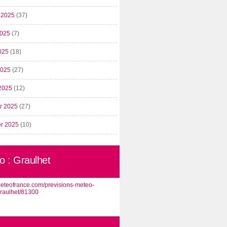
t 2025
(37)
2025
(7)
025
(18)
 2025
(27)
2025
(12)
er 2025
(27)
er 2025
(10)
o : Graulhet
/meteofrance.com/previsions-meteo-
graulhet/81300