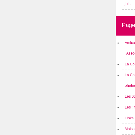
juillet
Page
Amical
l'Asso
La Co
La Co
photo
Les 6
Les F
Links
Maison