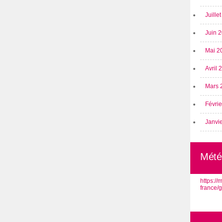
Juille
Juin 
Mai 2
Avril
Mars 
Févri
Janvi
Mété
https:/
france/