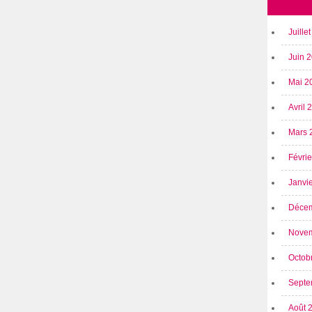
Juille
Juin 
Mai 2
Avril
Mars 
Févri
Janvi
Déce
Nove
Octob
Septe
Août 