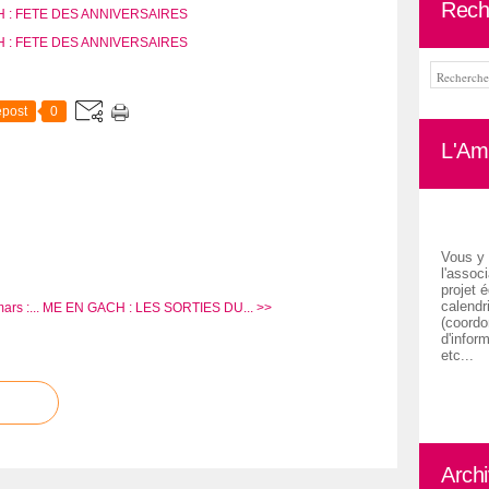
Rech
post
0
L'Ami
Vous y 
l'associ
projet é
calendr
rs :...
ME EN GACH : LES SORTIES DU... >>
(coordon
d'inform
etc...
Arch