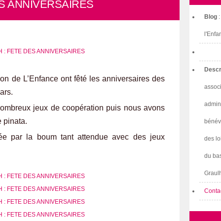
ES ANNIVERSAIRES
Blog
l'Enfa
Descr
on de L’Enfance ont fêté les anniversaires des
associ
ars.
admini
ombreux jeux de coopération puis nous avons
e pinata.
bénév
née par la boum tant attendue avec des jeux
des lo
du bas
Graulh
Conta