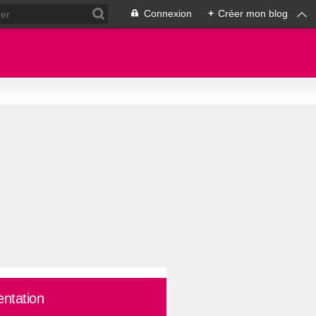
Connexion
+
Créer mon blog
entation