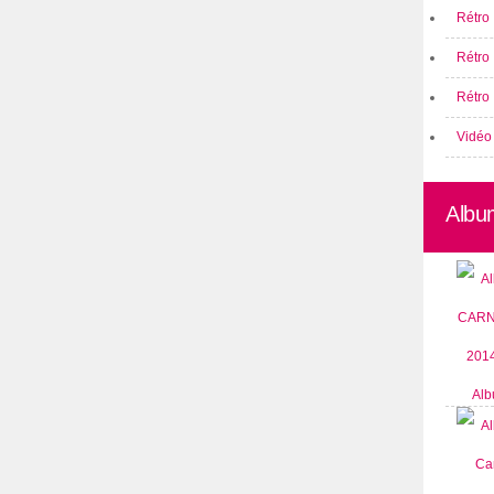
Rétro 
Rétro
Rétro 
Vidéo
Albu
Alb
CARN
2014