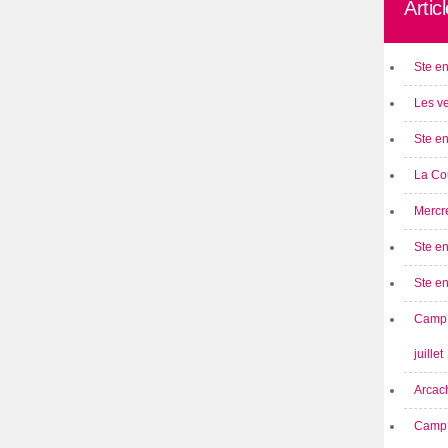
Artic
Ste en
Les ve
Ste en
La Cou
Mercre
Ste en
Ste e
Camp 
juillet
Arcach
Camp 