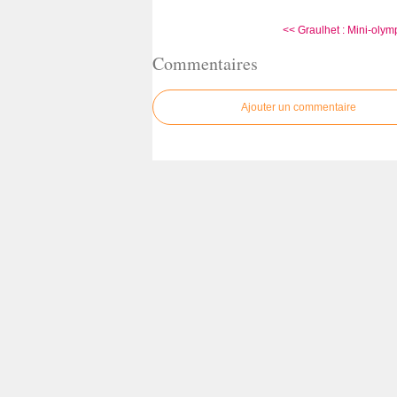
<< Graulhet : Mini-olymp
Commentaires
Ajouter un commentaire