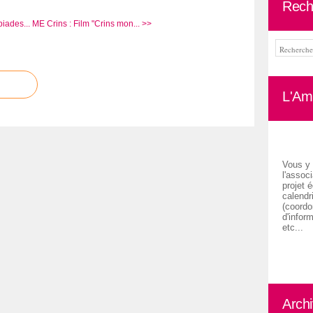
Rech
iades...
ME Crins : Film "Crins mon... >>
L'Ami
Vous y 
l'associ
projet é
calendr
(coordon
d'inform
etc...
Arch