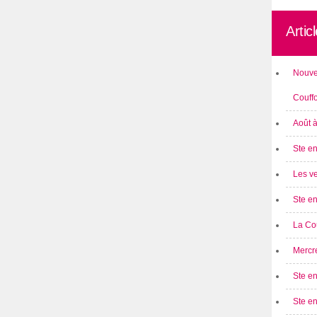
Artic
Nouve
Couff
Août 
Ste en
Les ve
Ste en
La Cou
Mercre
Ste en
Ste e