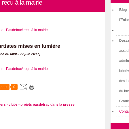
reçu à la mairie
Blog
l'Enfa
Descr
artistes mises en lumière
associ
e du Midi - 22 juin 2017)
admini
bénév
des lo
post
0
du bas
Graulh
iers - clubs - projets
pasdetrac
dans la presse
Conta