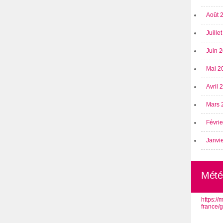
Août 
Juille
Juin 
Mai 2
Avril
Mars 
Févri
Janvi
Mété
https:/
france/