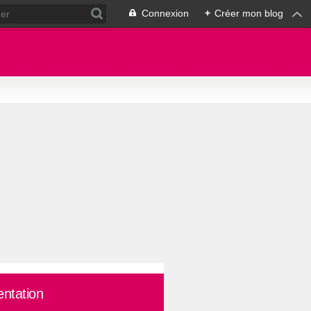
Connexion
+
Créer mon blog
entation