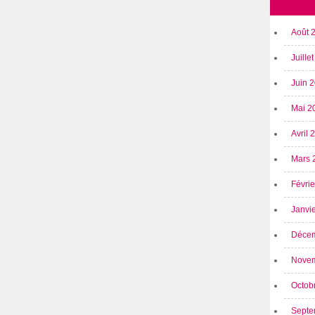
Août 
Juille
Juin 
Mai 2
Avril
Mars 
Févri
Janvi
Déce
Nove
Octob
Septe