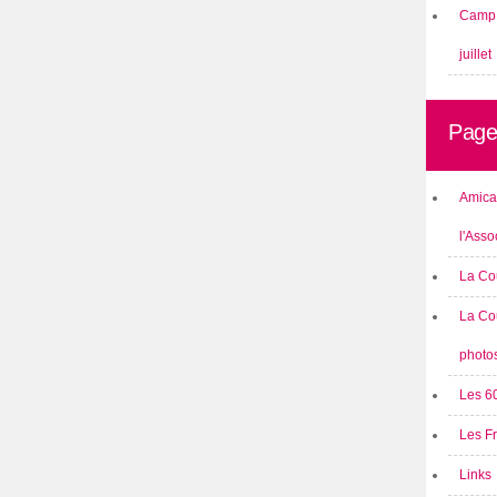
Camp 
juillet
Page
Amical
l'Asso
La Co
La Co
photo
Les 6
Les F
Links