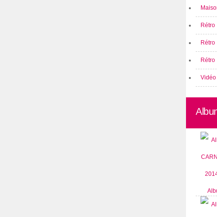
Maison
Rétro 
Rétro
Rétro 
Vidéo
Albu
Alb
CARN