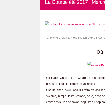
La Courbe été 2017 : Mercred
Cherchez Charlie au milieu des 328 colons d'hier (
Où 
Ce matin, Charlie à La Courbe, il était conte
divers secteurs du centre de vacances.
Charlie, chez les 3/6 ans, il a retrouvé ses co
slalomé, rampé, testé, colorié, collé, dessi
crevé des bulles de savon, dégusté du pop-cor