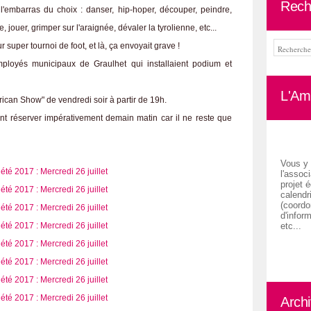
Rech
l'embarras du choix : danser, hip-hoper, découper, peindre,
 jouer, grimper sur l'araignée, dévaler la tyrolienne, etc...
 super tournoi de foot, et là, ça envoyait grave !
ployés municipaux de Graulhet qui installaient podium et
L'Ami
rican Show" de vendredi soir à partir de 19h.
ent réserver impérativement demain matin car il ne reste que
Vous y 
l'associ
projet é
calendr
(coordon
d'inform
etc...
Arch