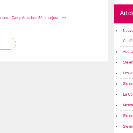
Artic
nces...
Camp Arcachon 3ème séjour... >>
Nouve
Couff
Août 
Ste en
Les ve
Ste en
La Cou
Mercre
Ste en
Ste e