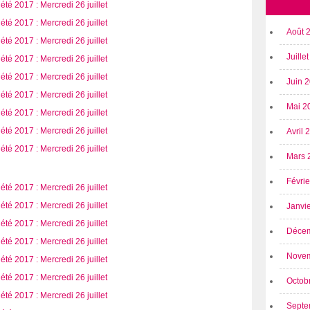
Août 
Juille
Juin 
Mai 2
Avril
Mars 
Févri
Janvi
Déce
Nove
Octob
Septe