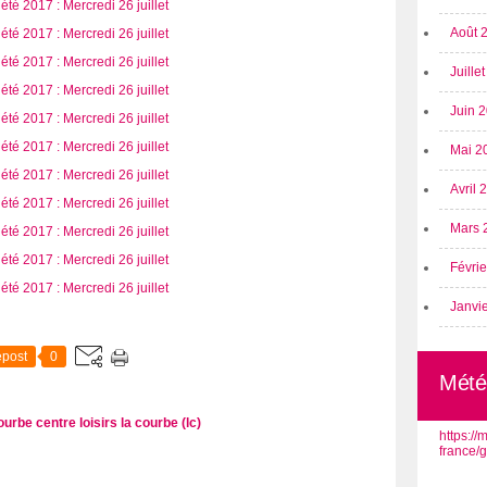
Août 
Juille
Juin 
Mai 2
Avril
Mars 
Févri
Janvi
post
0
Mété
courbe
centre loisirs la courbe (lc)
https:/
france/