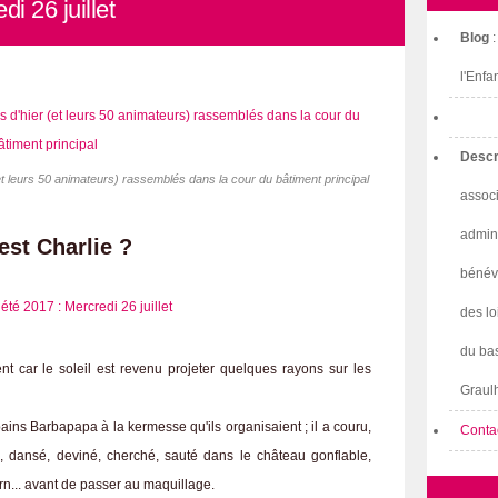
i 26 juillet
Blog
l'Enfa
Descr
et leurs 50 animateurs) rassemblés dans la cour du bâtiment principal
associ
admini
est Charlie ?
bénév
des lo
du bas
nt car le soleil est revenu projeter quelques rayons sur les
Graulh
pains Barbapapa à la kermesse qu'ils organisaient ; il a couru,
Conta
né, dansé, deviné, cherché, sauté dans le château gonflable,
n... avant de passer au maquillage.