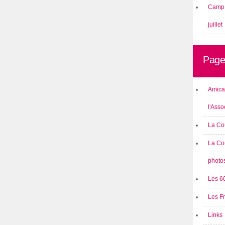
Camp 
juillet
Page
Amical
l'Asso
La Co
La Co
photo
Les 6
Les F
Links