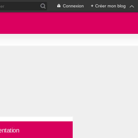
Connexion
+
Créer mon blog
entation