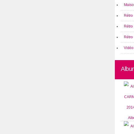
Maison
Rétro 
Rétro
Rétro 
Vidéo
Albu
Alb
CARN