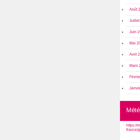
Août 
Juille
Juin 
Mai 2
Avril
Mars 
Févri
Janvi
Mété
https:/
france/