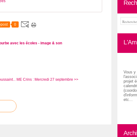
tées
Rech
post
0
L'Ami
courbe
avec les écoles - image & son
Vous y 
l'associ
ussaint...
ME Crins : Mercredi 27 septembre >>
projet é
calendr
(coordon
d'inform
etc...
Arch