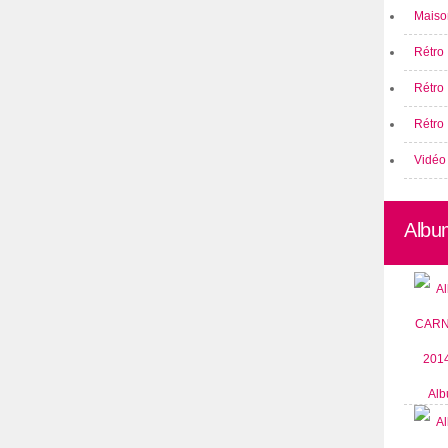
Maison
Rétro 
Rétro
Rétro 
Vidéo
Albu
Alb
CARN