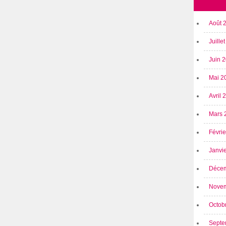
Août 
Juille
Juin 
Mai 2
Avril
Mars 
Févri
Janvi
Déce
Nove
Octob
Septe