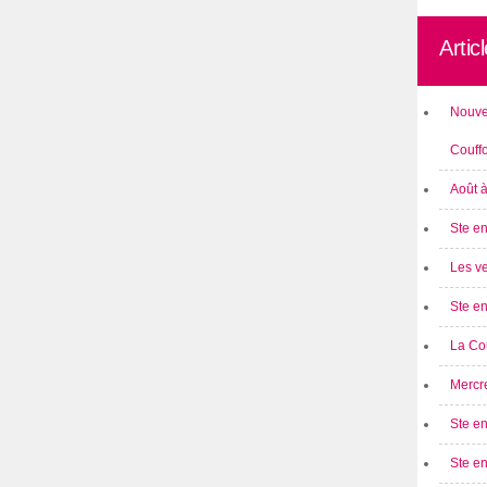
Artic
Nouve
Couff
Août 
Ste en
Les ve
Ste en
La Cou
Mercre
Ste en
Ste e