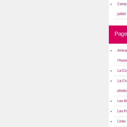
Camp 
juillet
Page
Amical
l'Asso
La Co
La Co
photo
Les 6
Les F
Links