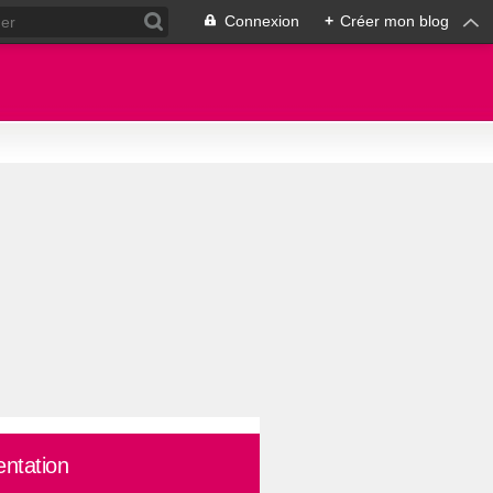
Connexion
+
Créer mon blog
entation