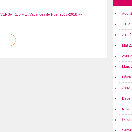
Août 
NIVERSAIRES
ME : Vacances de Noël 2017-2018 >>
Juille
Juin 
Mai 2
Avril
Mars 
Févri
Janvi
Déce
Nove
Octob
Septe