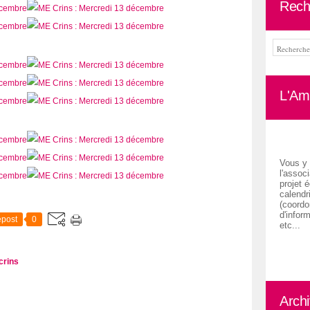
Rech
L'Ami
Vous y 
l'associ
projet é
calendr
(coordon
d'inform
post
0
etc...
crins
Arch