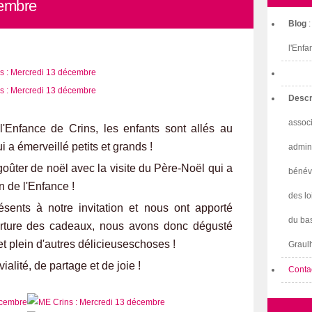
cembre
Blog
l'Enfa
Descr
associ
'Enfance de Crins, les enfants sont allés au
 a émerveillé petits et grands !
admini
goûter de noël avec la visite du Père-Noël qui a
bénév
 de l'Enfance !
des lo
sents à notre invitation et nous ont apporté
du bas
verture des cadeaux, nous avons donc dégusté
 plein d'autres délicieuseschoses !
Graulh
alité, de partage et de joie !
Conta