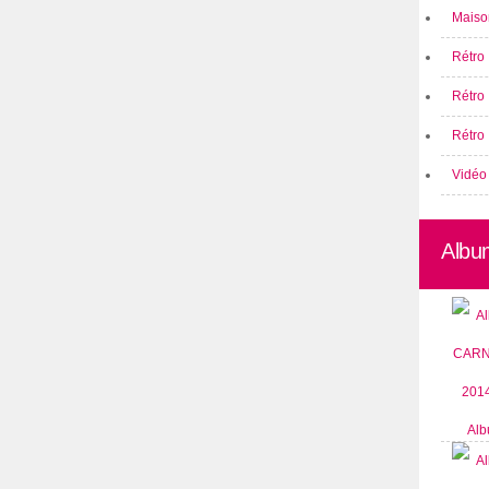
Maison
Rétro 
Rétro
Rétro 
Vidéo
Albu
Alb
CARN