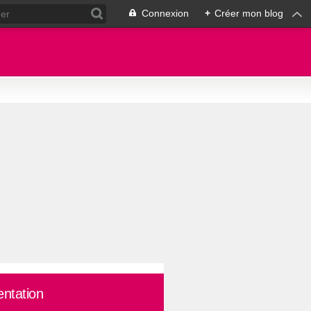
Connexion
+
Créer mon blog
entation