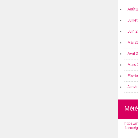
Août 
Juille
Juin 
Mai 2
Avril
Mars 
Févri
Janvi
Mété
https:/
france/