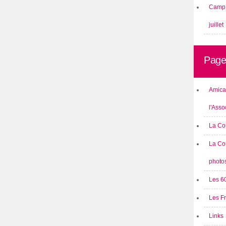
Camp 
juillet
Page
Amical
l'Asso
La Co
La Co
photo
Les 6
Les F
Links