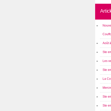
Artic
Nouve
Couff
Août 
Ste en
Les ve
Ste en
La Cou
Mercre
Ste en
Ste e