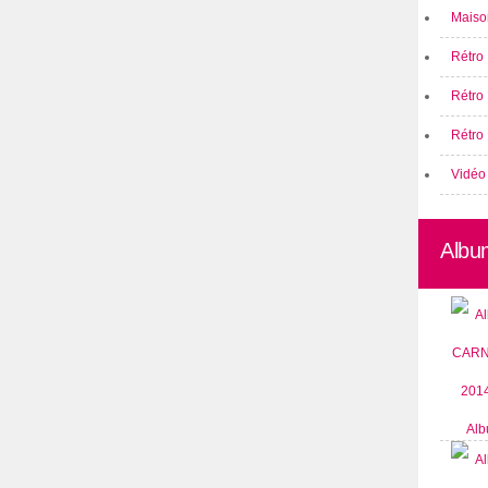
Maison
Rétro 
Rétro
Rétro 
Vidéo
Albu
Alb
CARN