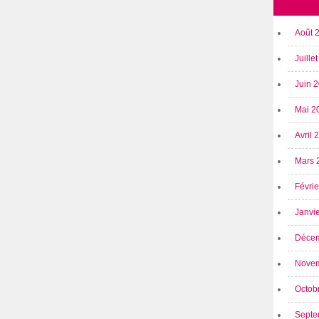
Août 
Juille
Juin 
Mai 2
Avril
Mars 
Févri
Janvi
Déce
Nove
Octob
Septe