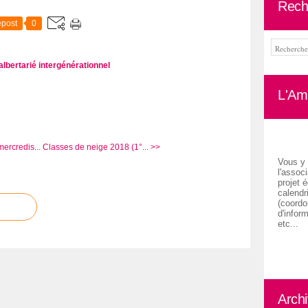
Rech
post
0
albertarié
intergénérationnel
L'Ami
ercredis...
Classes de neige 2018 (1°... >>
Vous y 
l'associ
projet é
calendr
(coordon
d'inform
etc...
Arch