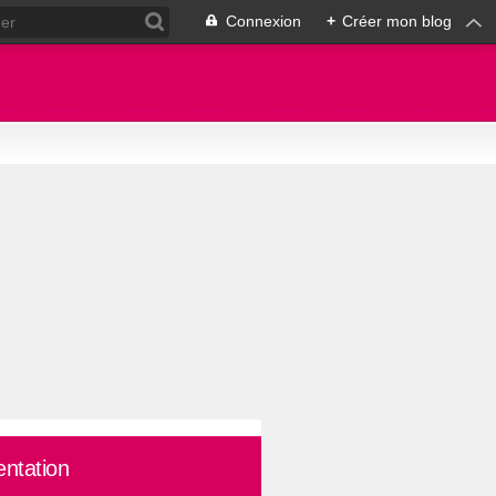
Connexion
+
Créer mon blog
entation