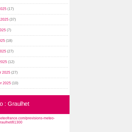
2025
(17)
t 2025
(37)
2025
(7)
025
(18)
 2025
(27)
2025
(12)
er 2025
(27)
er 2025
(10)
o : Graulhet
/meteofrance.com/previsions-meteo-
graulhet/81300