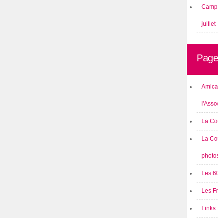
Camp 
juillet
Page
Amical
l'Asso
La Co
La Co
photo
Les 6
Les F
Links