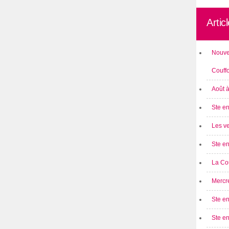
Artic
Nouve
Couff
Août 
Ste en
Les ve
Ste en
La Cou
Mercre
Ste en
Ste e