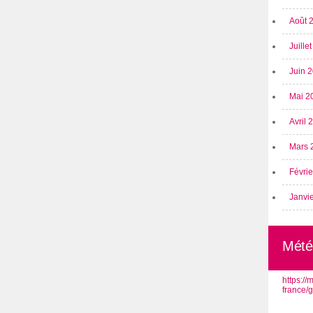
Août 
Juille
Juin 
Mai 2
Avril
Mars 
Févri
Janvi
Mété
https:/
france/