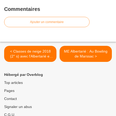
Commentaires
Ajouter un commentaire
< Classes de neige 2018
ME Albertarié : Au Bowling
(2° s) avec l'Albertarié et
de Marssac >
Victor Hugo
Hébergé par Overblog
Top articles
Pages
Contact
Signaler un abus
C.G.U.