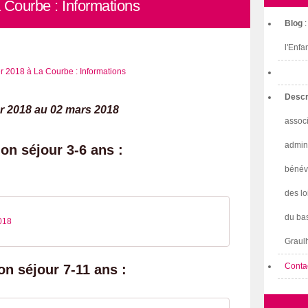
 Courbe : Informations
Blog
l'Enfa
Descr
er 2018 au 02 mars 2018
associ
admini
on séjour 3-6 ans :
bénév
des lo
du bas
018
Graulh
Conta
on séjour 7-11 ans :