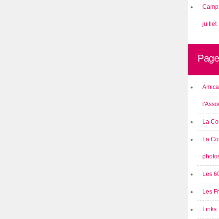
Camp 
juillet
Page
Amical
l'Asso
La Co
La Co
photo
Les 6
Les F
Links