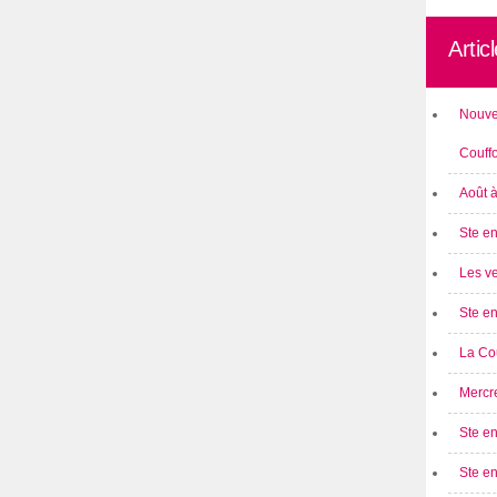
Artic
Nouve
Couff
Août 
Ste en
Les ve
Ste en
La Cou
Mercre
Ste en
Ste e