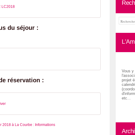
Rech
R LC2018
s du séjour :
L'Ami
Vous y 
l'associ
de réservation :
projet é
calendr
(coordon
d'inform
etc...
iver
Arch