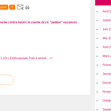
post
0
Août 
Juille
courbe
centre loisirs la courbe (lc)
lc "petites" vacances
Juin 
Mai 2
Avril
Mars 
 CLAS
L'Embusquade Trail a animé... >>
Févri
Janvi
Déce
Nove
Octob
Septe