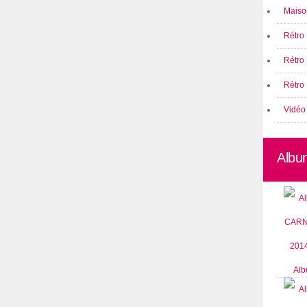
Maison
Rétro 
Rétro
Rétro 
Vidéo
Albu
Alb
CARN