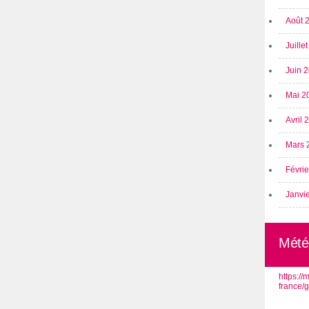
Août 
Juille
Juin 
Mai 2
Avril
Mars 
Févri
Janvi
Mété
https:/
france/