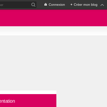
Connexion
+
Créer mon blog
entation