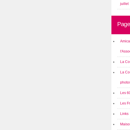
juillet
Page
Amical
l'Asso
La Co
La Co
photo
Les 6
Les F
Links
Maison