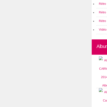
Rétro 
Rétro
Rétro 
Vidéo
Albu
Alb
CARN
2014