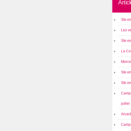
Artic
Ste en
Les ve
Ste en
La Cou
Mercre
Ste en
Ste e
Camp 
juillet
Arcach
Camp 