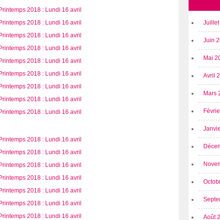
Juille
Juin 
Mai 2
Avril
Mars 
Févri
Janvi
Déce
Nove
Octob
Septe
Août 