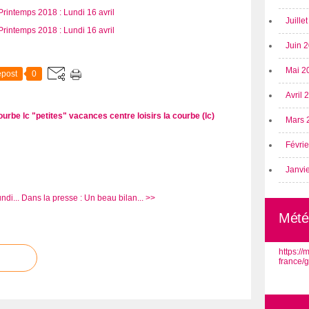
Juille
Juin 
Mai 2
post
0
Avril
courbe
lc "petites" vacances
centre loisirs la courbe (lc)
Mars 
Févri
Janvi
ndi...
Dans la presse : Un beau bilan... >>
Mété
https:/
france/