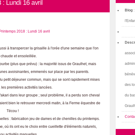
: Lundi 16 avril
Blog
l'Enfa
Descr
ssi à transpercer la grisaille à l'orée d'une semaine que l'on
associ
 chaude et ensoleillée.
admini
urbe (plus que prévu) : la majorité issus de Graulhet, mais
unes avoisinantes, emmenés sur place par les parents.
bénév
u petit déjeuner commun, mais qui se sont rapidement mises
des lo
 les premières activités lancées.
 Yakari dans leur groupe ; seul problème, il a perdu son cheval
du bas
raient bien le retrouver mercredi matin, à la Ferme équestre de
Graulh
Técou !
Conta
elles : fabrication jeu de dames et de chenilles du printemps.
 où ils ont eu le choix entre cueillette d'éléments naturels,
 ou activités manuelles.