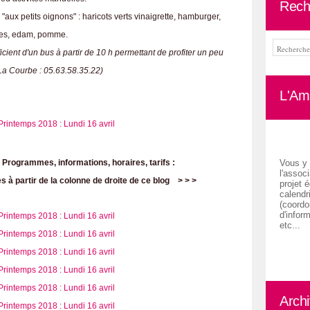
Rech
"aux petits oignons" : haricots verts vinaigrette, hamburger,
ites, edam, pomme.
icient d'un bus à partir de 10 h permettant de profiter un peu
 (La Courbe : 05.63.58.35.22)
L'Ami
Programmes, informations, horaires, tarifs :
Vous y 
l'associ
 à partir de la colonne de droite de ce blog > > >
projet é
calendr
(coordon
d'inform
etc...
Arch