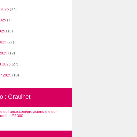
t 2025
(37)
2025
(7)
025
(18)
 2025
(27)
2025
(12)
er 2025
(27)
er 2025
(10)
o : Graulhet
/meteofrance.com/previsions-meteo-
graulhet/81300