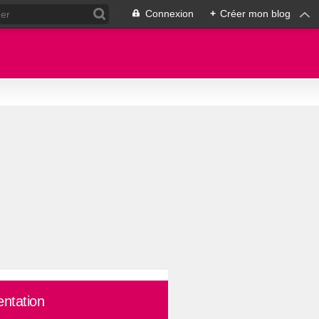
Connexion
+
Créer mon blog
entation