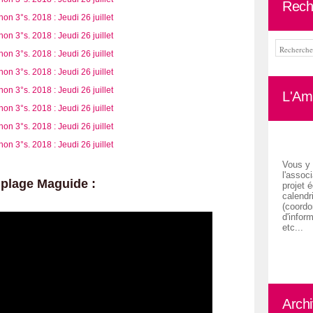
Rech
L'Ami
Vous y 
l'associ
 plage Maguide :
projet é
calendr
(coordon
d'inform
etc...
Arch