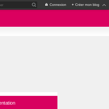
Connexion
+
Créer mon blog
entation