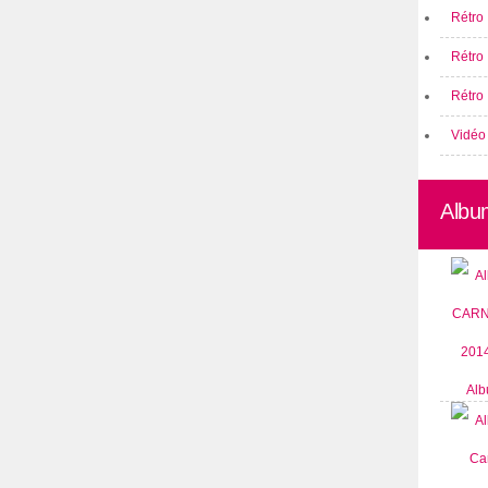
Rétro 
Rétro
Rétro 
Vidéo
Albu
Alb
CARN
2014