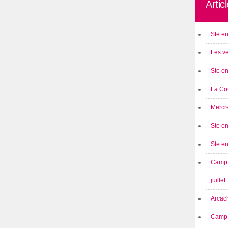
Artic
Ste en
Les ve
Ste en
La Cou
Mercre
Ste en
Ste e
Camp 
juillet
Arcach
Camp 