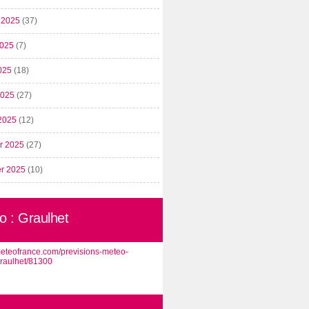
t 2025
(37)
2025
(7)
025
(18)
 2025
(27)
2025
(12)
er 2025
(27)
er 2025
(10)
o : Graulhet
/meteofrance.com/previsions-meteo-
graulhet/81300