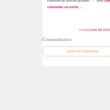
Published by amicale-graulhet
-
dans
cam
commenter cet article
…
<< La Courbe été 2018 (1
Commentaires
Ajouter un commentaire