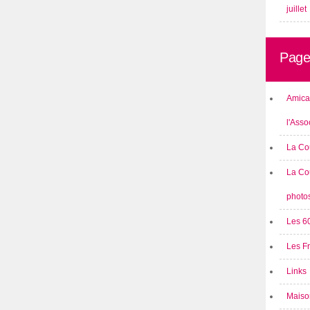
juillet
Page
Amical
l'Asso
La Co
La Co
photo
Les 6
Les F
Links
Maison