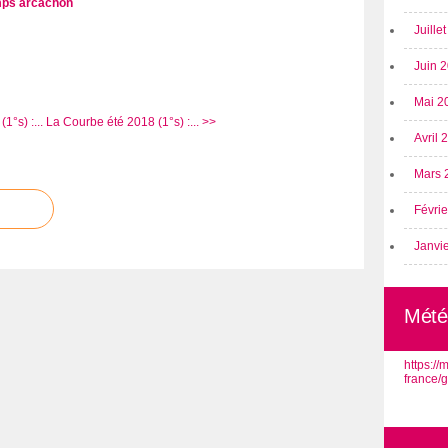
ps arcachon
Juille
Juin 
Mai 2
°s) :...
La Courbe été 2018 (1°s) :... >>
Avril
Mars 
Févri
Janvi
Mété
https:/
france/