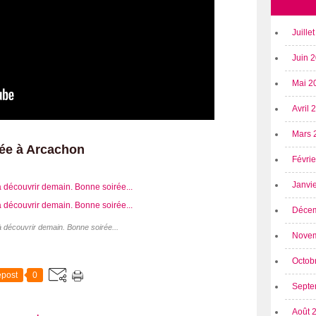
Juille
Juin 
Mai 2
Avril
Mars 
ée à Arcachon
Févri
Janvi
Déce
 découvrir demain. Bonne soirée...
Nove
Octob
post
0
Septe
Août 