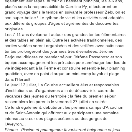
également leur repas. Autour du bâtiment principal, les 3-6 ans,
placés sous la responsabilité de Caroline Py, effectueront un
grand voyage dans le temps en suivant le professeur Zébulon et
son super-bolide ! Le rythme de vie et les activités sont adaptés
aux différents groupes d'âges et agrémentés de découvertes
originales.
Les 7-11 ans évolueront autour des grandes tentes élémentaires
et des tables en plein air. Outre les activités traditionnelles, des
sorties variées seront organisées et des veillées avec nuits sous
tentes prolongeront des journées très diversifiées. Jérôme
Farjounel dirigera ce premier séjour. Jérôme Passebosc et son
équipe accompagneront les pré-ados pour aménager leur lieu de
vie indépendant à la Ferme et construire ensemble leur planning
quotidien, avec en point d'orgue un mini-camp kayak et plage
dans l'Hérault.
Le jeudi 12 juillet, La Courbe accueillera élus et responsables
d'institutions ou d'organismes afin de découvrir le cadre de
vacances des jeunes du territoire ; la fête du premier séjour
rassemblera les parents le vendredi 27 juillet en soirée.
Ce lundi également, débuteront les premiers camps d'Arcachon
et de Saint-Antonin qui offriront aux participants une semaine
intense au cœur des plages océanes ou des gorges de
l'Aveyron…
Photos : Piscine et pataugeoire favoriseront baignades et jeux