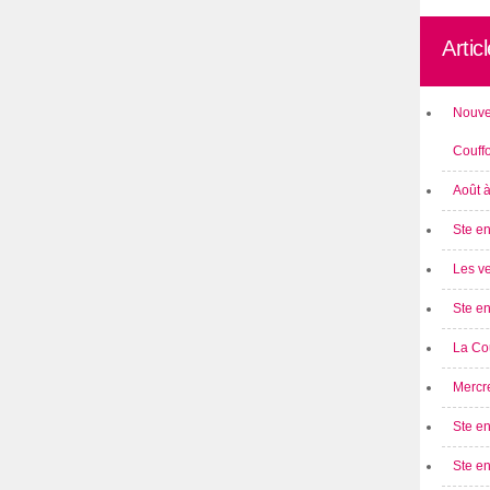
Artic
Nouve
Couff
Août 
Ste en
Les ve
Ste en
La Cou
Mercre
Ste en
Ste e