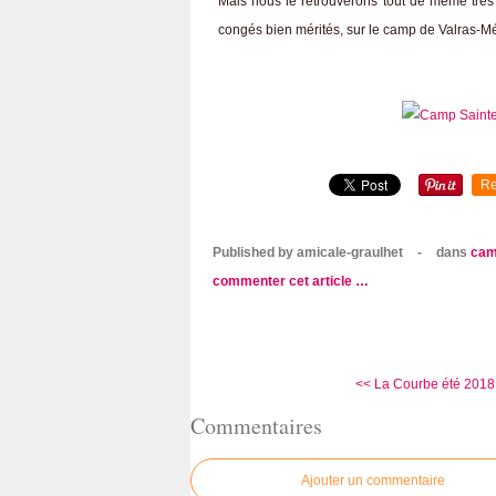
Mais nous le retrouverons tout de même très 
congés bien mérités, sur le camp de Valras-Mé
Re
Published by amicale-graulhet
-
dans
cam
commenter cet article
…
<< La Courbe été 2018 (2
Commentaires
Ajouter un commentaire