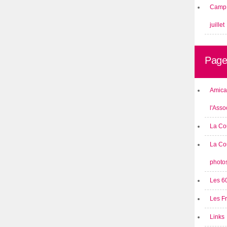
Camp 
juillet
Page
Amical
l'Asso
La Co
La Co
photo
Les 6
Les F
Links