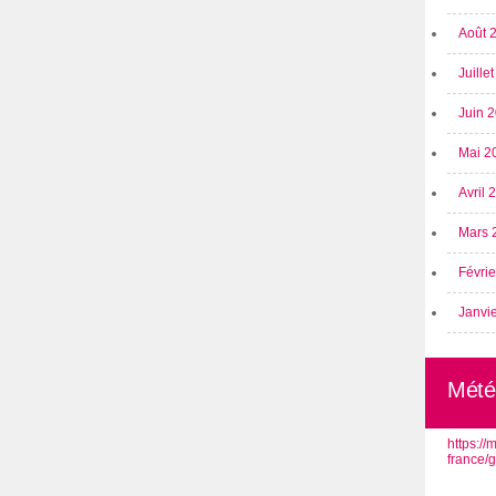
Août 
Juille
Juin 
Mai 2
Avril
Mars 
Févri
Janvi
Mété
https:/
france/