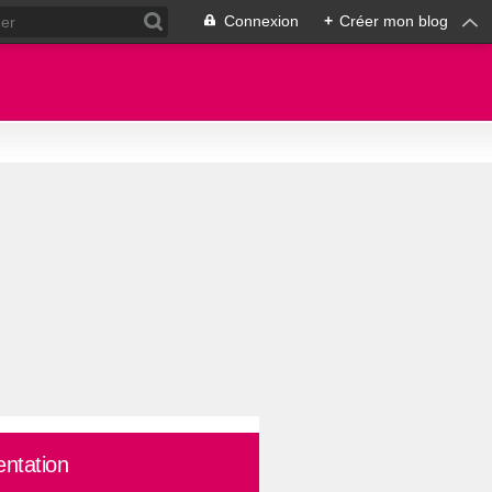
Connexion
+
Créer mon blog
entation