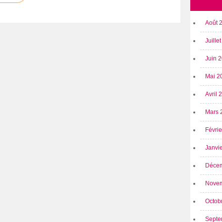
Août 
Juille
Juin 
Mai 2
Avril
Mars 
Févri
Janvi
Déce
Nove
Octob
Septe