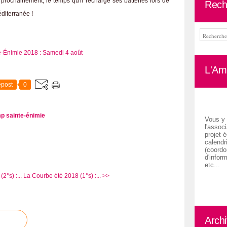
prochainement, le temps qu'il recharge ses batteries lors de
Rech
diterranée !
L'Ami
post
0
p sainte-énimie
Vous y 
l'associ
projet é
calendr
(coordon
d'inform
etc...
°s) :...
La Courbe été 2018 (1°s) :... >>
Arch