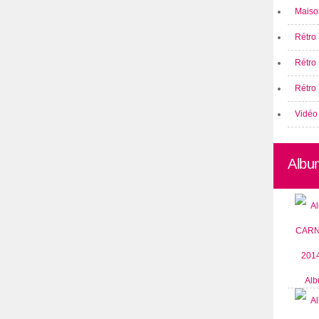
Maison
Rétro 
Rétro
Rétro 
Vidéo
Albu
Alb
CARN