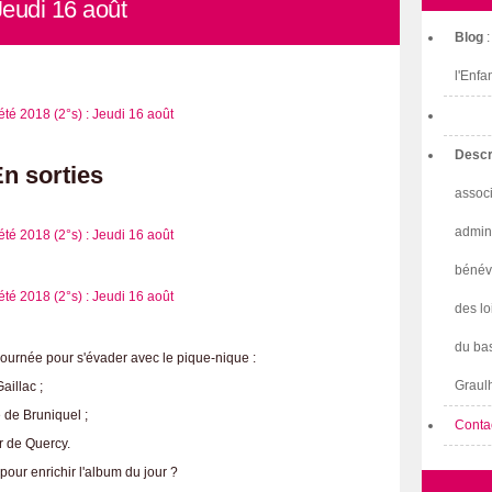
Jeudi 16 août
Blog
l'Enfa
Descr
n sorties
associ
admini
bénév
des lo
du bas
journée pour s'évader avec le pique-nique :
Graulh
aillac ;
 de Bruniquel ;
Conta
r de Quercy.
our enrichir l'album du jour ?