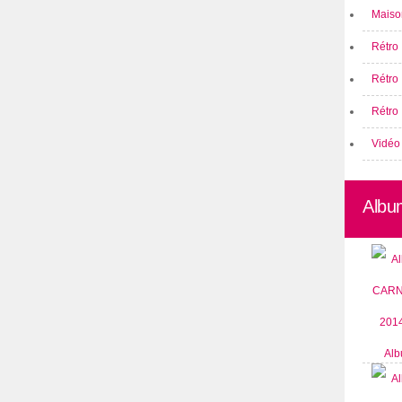
Maison
Rétro 
Rétro
Rétro 
Vidéo
Albu
Alb
CARN