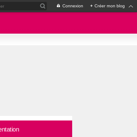
Connexion
+
Créer mon blog
entation