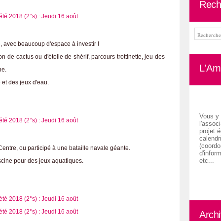
Rech
, avec beaucoup d'espace à investir !
ion de cactus ou d'étoile de shérif, parcours trottinette, jeu des
L'Ami
he.
 et des jeux d'eau.
Vous y 
l'associ
projet é
calendr
(coordon
entre, ou participé à une bataille navale géante.
d'inform
etc...
piscine pour des jeux aquatiques.
Arch