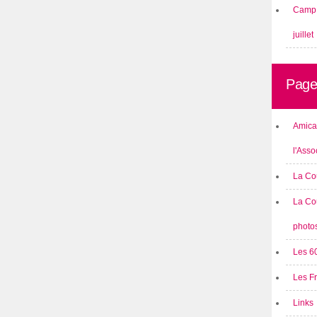
Camp 
juillet
Page
Amical
l'Asso
La Co
La Co
photo
Les 6
Les F
Links