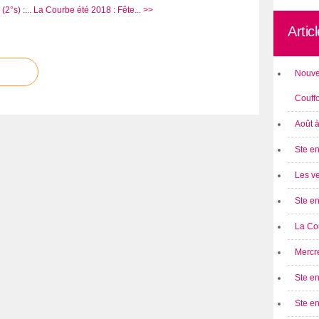
2°s) :...
La Courbe été 2018 : Fête... >>
Artic
Nouve
Couff
Août 
Ste en
Les ve
Ste en
La Cou
Mercre
Ste en
Ste e