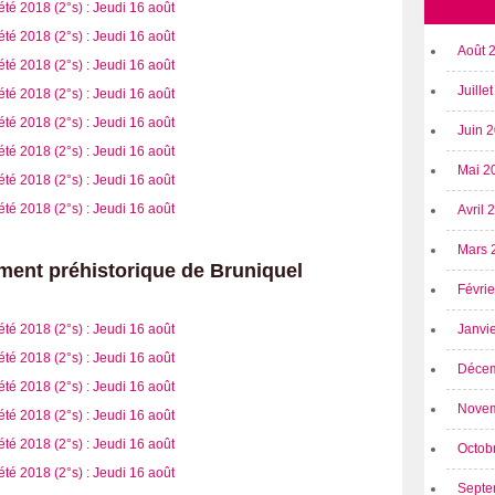
Août 
Juille
Juin 
Mai 2
Avril
Mars 
ment préhistorique de Bruniquel
Févri
Janvi
Déce
Nove
Octob
Septe