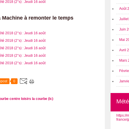
Août 
a Machine à remonter le temps
Juille
Juin 
Mai 2
Avril
Mars 
Févri
post
0
Janvi
courbe
centre loisirs la courbe (lc)
Mété
https:/
france/