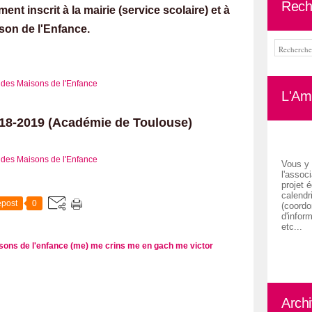
Rech
ent inscrit à la mairie (service scolaire) et à
son de l'Enfance.
L'Ami
018-2019 (Académie de Toulouse)
Vous y 
l'associ
projet é
calendr
post
0
(coordon
d'inform
etc...
sons de l'enfance (me)
me crins
me en gach
me victor
Arch