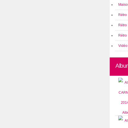
Maison
Rétro 
Rétro
Rétro 
Vidéo
Albu
Alb
CARN