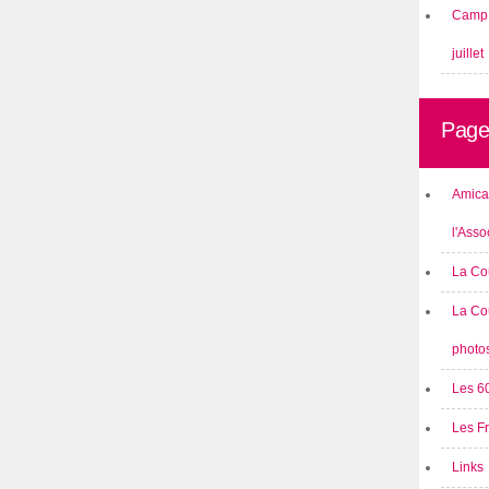
Camp 
juillet
Page
Amical
l'Asso
La Co
La Co
photo
Les 6
Les F
Links