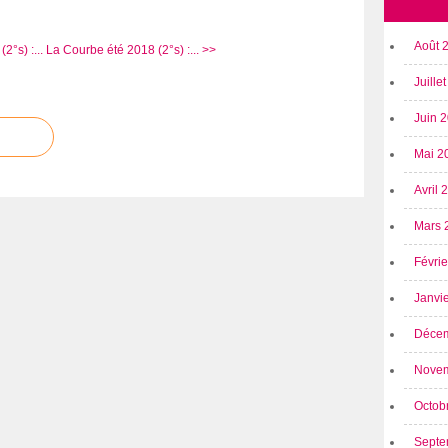
Août 
°s) :...
La Courbe été 2018 (2°s) :... >>
Juille
Juin 
Mai 2
Avril
Mars 
Févri
Janvi
Déce
Nove
Octob
Septe