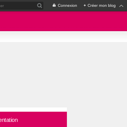
Connexion
+
Créer mon blog
entation