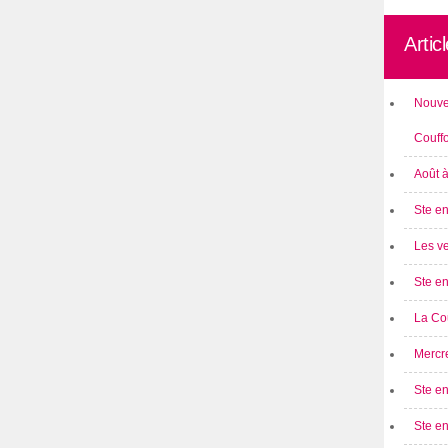
Artic
Nouve
Couff
Août 
Ste en
Les ve
Ste en
La Cou
Mercre
Ste en
Ste e