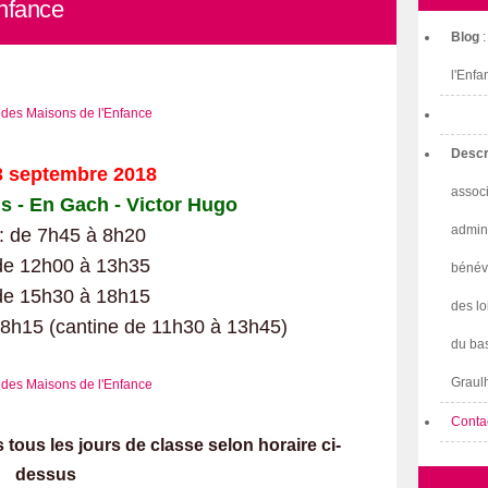
nfance
Blog
l'Enfa
Descr
3 septembre 2018
associ
ns - En Gach - Victor Hugo
admini
: de 7h45 à 8h20
 de 12h00 à 13h35
bénév
 de 15h30 à 18h15
des lo
18h15 (cantine de 11h30 à 13h45)
du bas
Graulh
Conta
tous les jours de classe selon horaire ci-
dessus