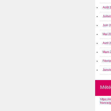
Août 
Juille
Juin 
Mai 2
Avril
Mars 
Févri
Janvi
Mété
https:/
france/