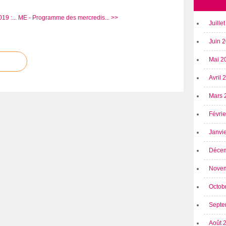
9 :...
ME - Programme des mercredis... >>
Juille
Juin 
Mai 2
Avril
Mars 
Févri
Janvi
Déce
Nove
Octob
Septe
Août 