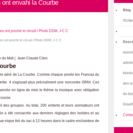
 ont envahi la Courbe
Blog
l'Enfa
s ont jonché le circuit./ Photo DDM, J-C C
Descr
associ
e du Midi | Jean-Claude Clerc
admini
Courbe
bénév
 centre aéré de La Courbe. Comme chaque année les Francas du
rtie. Il s'agissait plus précisément une rencontre ORNI. Ces
des lo
e année en ligne de mire le thème la musique avec obligation
du bas
 course.
Graulh
l des groupes. Au total, 200 enfants et leurs animateurs ont
inée a été consacrée aux derniers réglages des bolides et au
Conta
ue-nique tiré du sac à 12 heures dans le cadre enchanteur de