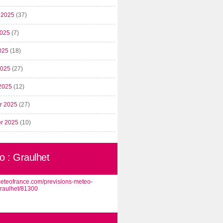
t 2025
(37)
2025
(7)
025
(18)
 2025
(27)
2025
(12)
er 2025
(27)
er 2025
(10)
o : Graulhet
/meteofrance.com/previsions-meteo-
graulhet/81300