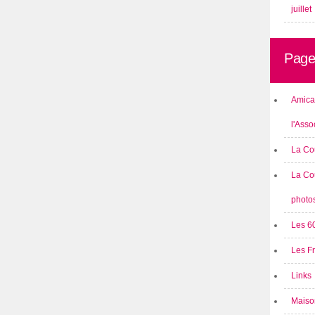
juillet
Page
Amical
l'Asso
La Co
La Co
photo
Les 6
Les F
Links
Maison