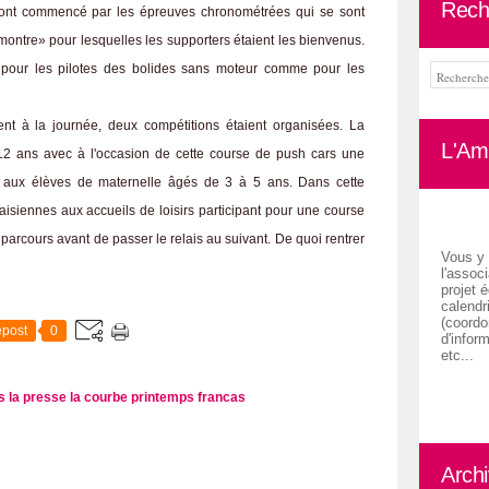
Rech
s ont commencé par les épreuves chronométrées qui se sont
montre» pour lesquelles les supporters étaient les bienvenus.
 pour les pilotes des bolides sans moteur comme pour les
nt à la journée, deux compétitions étaient organisées. La
L'Ami
 12 ans avec à l'occasion de cette course de push cars une
née aux élèves de maternelle âgés de 3 à 5 ans. Dans cette
aisiennes aux accueils de loisirs participant pour une course
parcours avant de passer le relais au suivant. De quoi rentrer
Vous y 
l'associ
projet é
calendr
(coordon
post
0
d'inform
etc...
s la presse
la courbe
printemps
francas
Arch