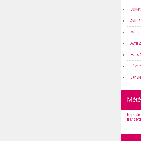
Juille
Juin 
Mai 2
Avril
Mars 
Févri
Janvi
Mété
https:/
france/