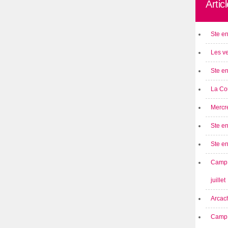
Artic
Ste en
Les ve
Ste en
La Cou
Mercre
Ste en
Ste e
Camp 
juillet
Arcach
Camp 