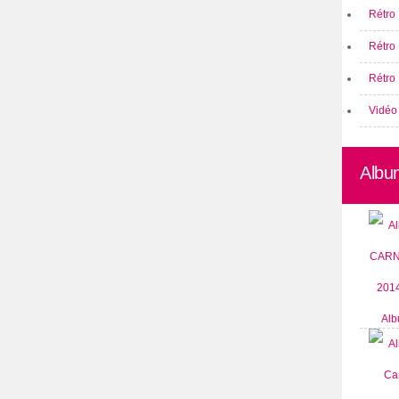
Rétro 
Rétro
Rétro 
Vidéo
Albu
Alb
CARN
2014