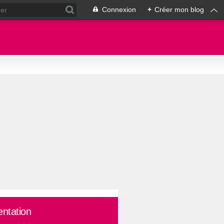
Connexion
+
Créer mon blog
entation