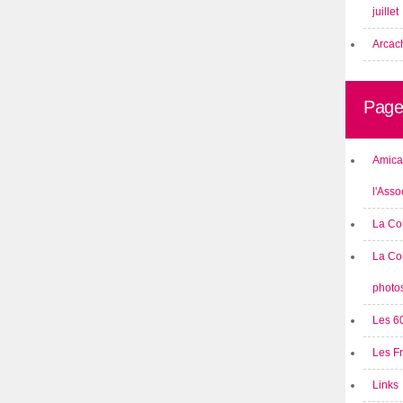
juillet
Arcach
Page
Amical
l'Asso
La Co
La Co
photo
Les 6
Les F
Links