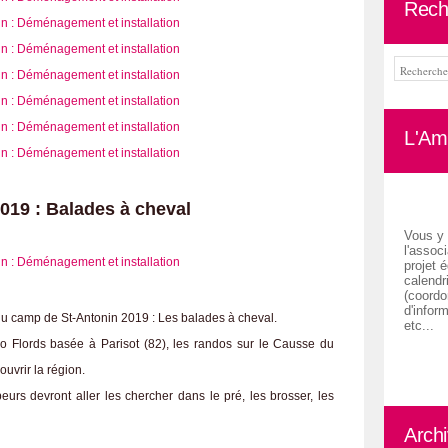
Rech
L'Ami
019 : Balades à cheval
Vous y 
l'associ
projet é
calendr
(coordon
d'inform
 du camp de St-Antonin 2019 : Les balades à cheval.
etc...
 Flords basée à Parisot (82), les randos sur le Causse du
uvrir la région.
rs devront aller les chercher dans le pré, les brosser, les
Arch