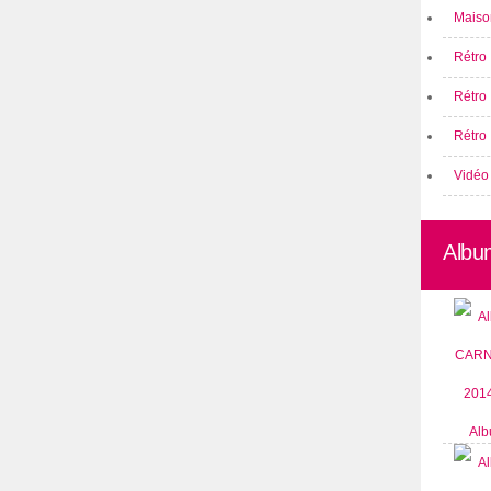
Maison
Rétro 
Rétro
Rétro 
Vidéo
Albu
Alb
CARN