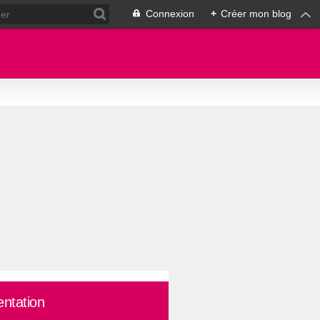
Connexion
+
Créer mon blog
entation