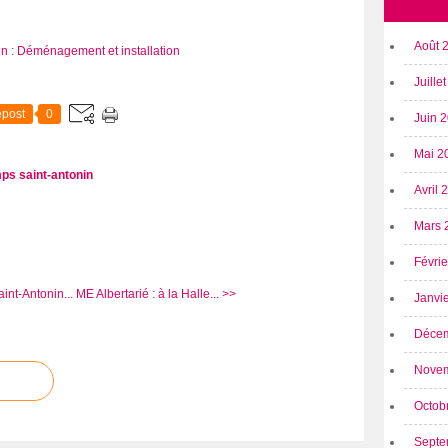
Août 
Juille
post
0
Juin 
Mai 2
ps saint-antonin
Avril
Mars 
Févri
int-Antonin...
ME Albertarié : à la Halle... >>
Janvi
Déce
Nove
Octob
Septe