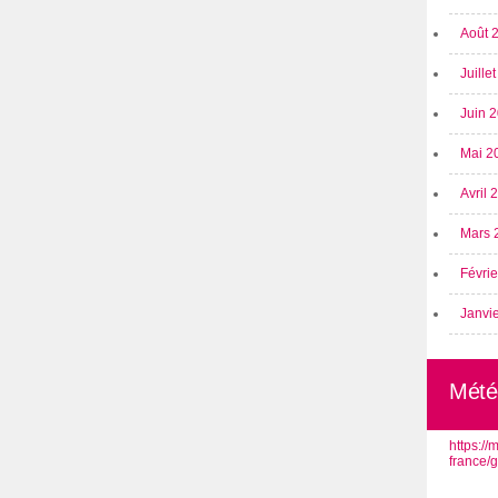
Août 
Juille
Juin 
Mai 2
Avril
Mars 
Févri
Janvi
Mété
https:/
france/