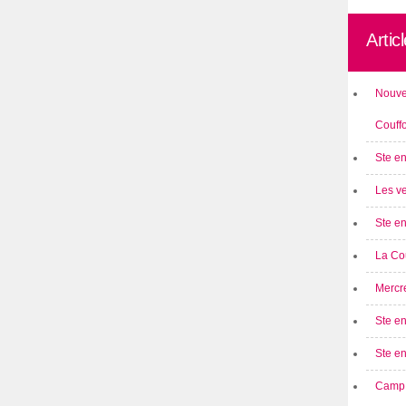
Artic
Nouve
Couff
Ste en
Les ve
Ste en
La Cou
Mercre
Ste en
Ste e
Camp 