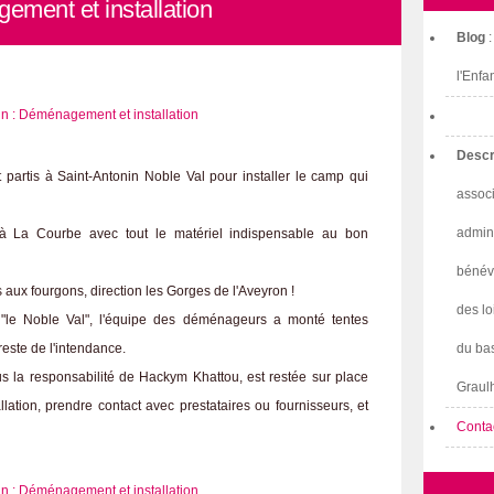
ment et installation
Blog
l'Enfa
Descr
 partis à Saint-Antonin Noble Val pour installer le camp qui
associ
admini
n à La Courbe avec tout le matériel indispensable au bon
bénév
aux fourgons, direction les Gorges de l'Aveyron !
des lo
"le Noble Val", l'équipe des déménageurs a monté tentes
 reste de l'intendance.
du bas
s la responsabilité de Hackym Khattou, est restée sur place
Graulh
allation, prendre contact avec prestataires ou fournisseurs, et
Conta