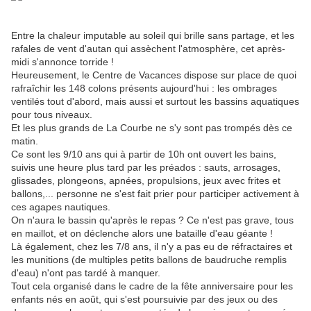
Entre la chaleur imputable au soleil qui brille sans partage, et les
rafales de vent d'autan qui assèchent l'atmosphère, cet après-
midi s'annonce torride !
Heureusement, le Centre de Vacances dispose sur place de quoi
rafraîchir les 148 colons présents aujourd'hui : les ombrages
ventilés tout d'abord, mais aussi et surtout les bassins aquatiques
pour tous niveaux.
Et les plus grands de La Courbe ne s'y sont pas trompés dès ce
matin.
Ce sont les 9/10 ans qui à partir de 10h ont ouvert les bains,
suivis une heure plus tard par les préados : sauts, arrosages,
glissades, plongeons, apnées, propulsions, jeux avec frites et
ballons,... personne ne s'est fait prier pour participer activement à
ces agapes nautiques.
On n'aura le bassin qu'après le repas ? Ce n'est pas grave, tous
en maillot, et on déclenche alors une bataille d'eau géante !
Là également, chez les 7/8 ans, il n'y a pas eu de réfractaires et
les munitions (de multiples petits ballons de baudruche remplis
d'eau) n'ont pas tardé à manquer.
Tout cela organisé dans le cadre de la fête anniversaire pour les
enfants nés en août, qui s'est poursuivie par des jeux ou des