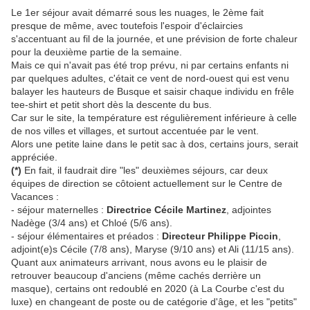
Le 1er séjour avait démarré sous les nuages, le 2ème fait
presque de même, avec toutefois l'espoir d'éclaircies
s'accentuant au fil de la journée, et une prévision de forte chaleur
pour la deuxième partie de la semaine.
Mais ce qui n'avait pas été trop prévu, ni par certains enfants ni
par quelques adultes, c'était ce vent de nord-ouest qui est venu
balayer les hauteurs de Busque et saisir chaque individu en frêle
tee-shirt et petit short dès la descente du bus.
Car sur le site, la température est régulièrement inférieure à celle
de nos villes et villages, et surtout accentuée par le vent.
Alors une petite laine dans le petit sac à dos, certains jours, serait
appréciée.
(*)
En fait, il faudrait dire "les" deuxièmes séjours, car deux
équipes de direction se côtoient actuellement sur le Centre de
Vacances :
- séjour maternelles :
Directrice Cécile Martinez
, adjointes
Nadège (3/4 ans) et Chloé (5/6 ans).
- séjour élémentaires et préados :
Directeur Philippe Piccin
,
adjoint(e)s Cécile (7/8 ans), Maryse (9/10 ans) et Ali (11/15 ans).
Quant aux animateurs arrivant, nous avons eu le plaisir de
retrouver beaucoup d'anciens (même cachés derrière un
masque), certains ont redoublé en 2020 (à La Courbe c'est du
luxe) en changeant de poste ou de catégorie d'âge, et les "petits"