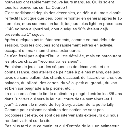
nouveaux ont rapidement trouvé leurs marques. Qu'ils soient
tous les bienvenus sur La Courbe !
C'est traditionnel depuis des décennies, en début du mois d'août,
l'effectif faiblit quelque peu, pour remonter en général après le 15
; en plus, nous sommes un lundi, toujours plus light en présences
:
146 colons
aujourd'hui, dont quelques 90% étaient déjà
présents au 1° séjour.
Après quelques petits tâtonnements, comme en tout début de
session, tous les groupes sont rapidement entrés en activité,
occupant un maximum d'aires extérieures.
Je n'en ferai pas aujourd'hui la liste détaillée, mais en parcourant
les photos chacun "reconnaîtra les siens" :
En plaine de jeux, sur des séquences de découverte et de
connaissance, des ateliers de peinture à pleines mains, des jeux
avec ou sans ballon, des chants d'accueil, de l'accrobranche, des
balades, du billard, des cartes, du vélo -petit ou grand-, du kart,
et bien sûr baignade à la piscine, etc...
La mise en scène de fin de matinée a plongé d'entrée les 3/6 ans
dans l'univers qui sera le leur au cours des 4 semaines -et 1
jour*- à venir : le monde de Toy Story, autour de la petite Lilly.
Comme pour raisons sanitaires des sorties ne sont pas
proposées cet été, ce sont des intervenants extérieurs qui nous
rendent visitent sur le site.
Pas plus tard que ce matin, et oui d'entrée de jeu, un animateur