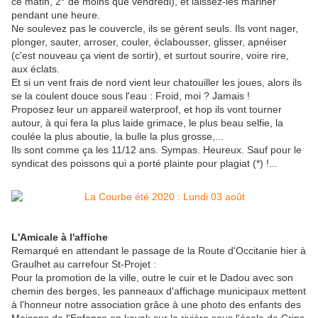
ce matin, 2° de moins que vendredi), et laissez-les mariner
pendant une heure.
Ne soulevez pas le couvercle, ils se gèrent seuls. Ils vont nager,
plonger, sauter, arroser, couler, éclabousser, glisser, apnéiser
(c'est nouveau ça vient de sortir), et surtout sourire, voire rire,
aux éclats.
Et si un vent frais de nord vient leur chatouiller les joues, alors ils
se la coulent douce sous l'eau : Froid, moi ? Jamais !
Proposez leur un appareil waterproof, et hop ils vont tourner
autour, à qui fera la plus laide grimace, le plus beau selfie, la
coulée la plus aboutie, la bulle la plus grosse,...
Ils sont comme ça les 11/12 ans. Sympas. Heureux. Sauf pour le
syndicat des poissons qui a porté plainte pour plagiat (*) !...
L'Amicale à l'affiche
Remarqué en attendant le passage de la Route d'Occitanie hier à
Graulhet au carrefour St-Projet :
Pour la promotion de la ville, outre le cuir et le Dadou avec son
chemin des berges, les panneaux d'affichage municipaux mettent
à l'honneur notre association grâce à une photo des enfants des