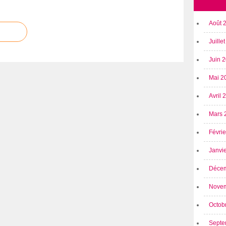
Août 
Juille
Juin 
Mai 2
Avril
Mars 
Févri
Janvi
Déce
Nove
Octob
Septe