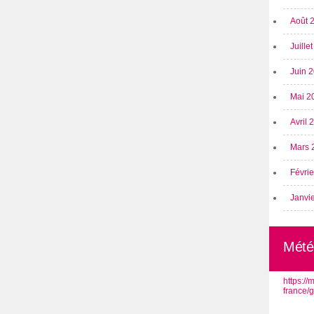
Août 
Juille
Juin 
Mai 2
Avril
Mars 
Févri
Janvi
Mété
https:/
france/