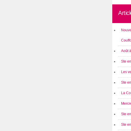
Artic
Nouve
Couff
Août 
Ste en
Les ve
Ste en
La Cou
Mercre
Ste en
Ste e