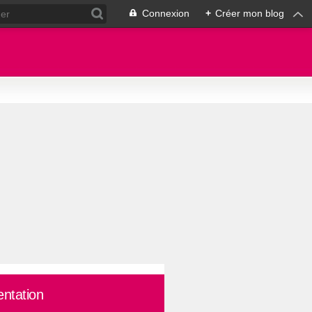
Connexion
+
Créer mon blog
entation