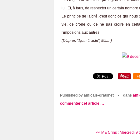
Les règles de la laïcité protègent tout le mo
lui. Et, à tous, de respecter un certain nombr
Le principe de laïcité, c'est donc ce qui no
vie, de croire ou de ne pas croire en cer
l'imposions aux autres.
(D'après "1jour 1 actu", Milan)
Re
Published by amicale-graulhet
-
dans
ami
commenter cet article
…
<< ME Crins : Mercredi 9