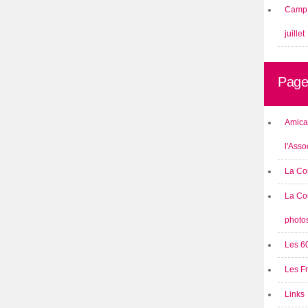
Camp 
juillet
Page
Amical
l'Asso
La Co
La Co
photo
Les 6
Les F
Links