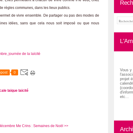
nde. Elles permettent à chacun de vivre comme il le veut, chez
Rech
e de règles communes, dans les lieux publics.
us permet de vivre ensemble. De partager ou pas des modes de
taines idées, sans que cela nous soit imposé ou que nous
L'Ami
Vous y 
post
0
l'associ
projet é
calendr
(coordon
cale laïque
laïcité
d'inform
etc...
 décembre
Me Crins : Semaines de Noël >>
Arch