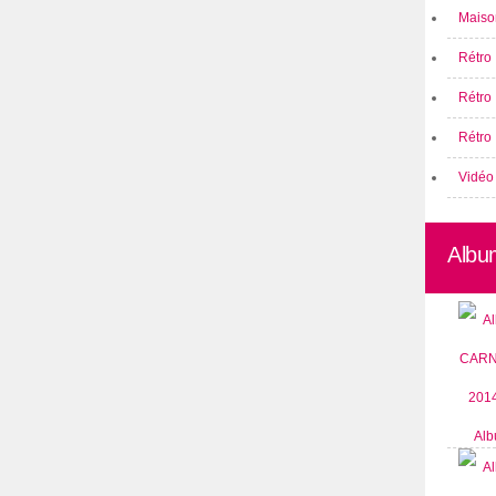
Maison
Rétro 
Rétro
Rétro 
Vidéo
Albu
Alb
CARN