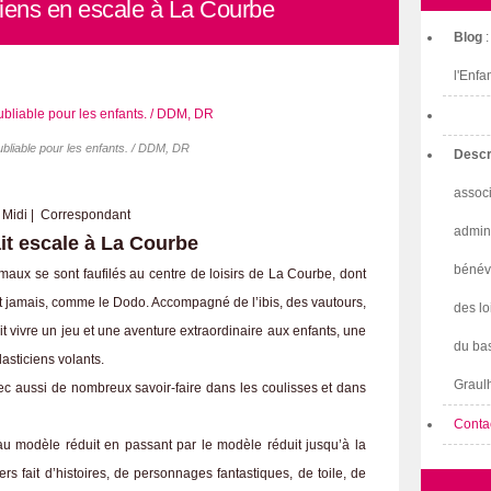
ciens en escale à La Courbe
Blog
l'Enfa
bliable pour les enfants. / DDM, DR
Descr
associ
 Midi | Correspondant
admini
ait escale à La Courbe
bénév
aux se sont faufilés au centre de loisirs de La Courbe, dont
t jamais, comme le Dodo. Accompagné de l’ibis, des vautours,
des lo
ait vivre un jeu et une aventure extraordinaire aux enfants, une
du bas
asticiens volants.
Graulh
avec aussi de nombreux savoir-faire dans les coulisses et dans
Conta
u modèle réduit en passant par le modèle réduit jusqu’à la
vers fait d’histoires, de personnages fantastiques, de toile, de