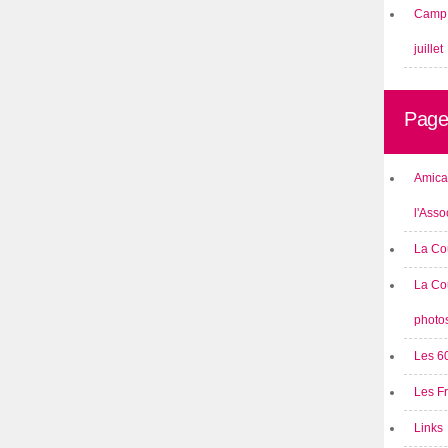
Camp 
juillet
Page
Amical
l'Asso
La Co
La Co
photo
Les 6
Les F
Links