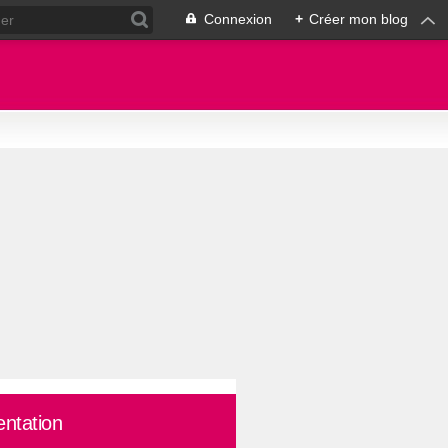
Connexion
+
Créer mon blog
entation