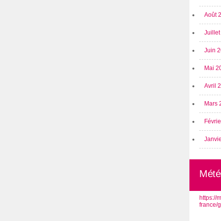
Août 
Juille
Juin 
Mai 2
Avril
Mars 
Févri
Janvi
Mété
https:/
france/