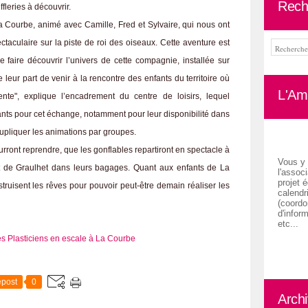
Rech
leries à découvrir.
 La Courbe, animé avec Camille, Fred et Sylvaire, qui nous ont
aculaire sur la piste de roi des oiseaux. Cette aventure est
faire découvrir l’univers de cette compagnie, installée sur
leur part de venir à la rencontre des enfants du territoire où
L'Ami
vente", explique l’encadrement du centre de loisirs, lequel
nts pour cet échange, notamment pour leur disponibilité dans
 dupliquer les animations par groupes.
rront reprendre, que les gonflables repartiront en spectacle à
Vous y 
 de Graulhet dans leurs bagages. Quant aux enfants de La
l'associ
projet é
ruisent les rêves pour pouvoir peut-être demain réaliser les
calendr
(coordon
d'inform
etc...
post
0
Arch