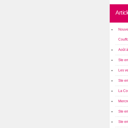
Artic
Nouve
Couff
Août 
Ste en
Les ve
Ste en
La Cou
Mercre
Ste en
Ste e