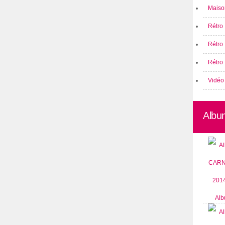
Maison
Rétro 
Rétro
Rétro 
Vidéo
Albu
Alb
CARN