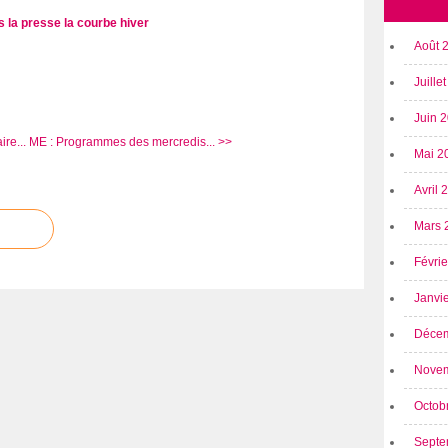
s la presse
la courbe
hiver
Août 
Juille
Juin 
re...
ME : Programmes des mercredis... >>
Mai 2
Avril
Mars 
Févri
Janvi
Déce
Nove
Octob
Septe