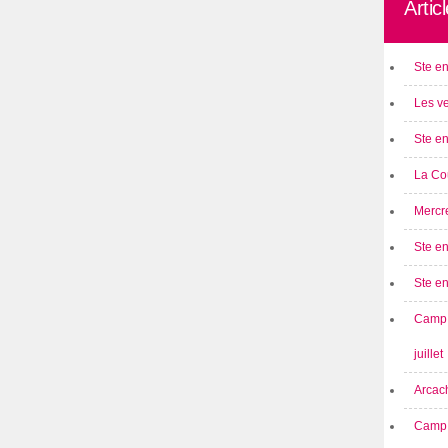
Artic
Ste en
Les ve
Ste en
La Cou
Mercre
Ste en
Ste e
Camp 
juillet
Arcach
Camp 