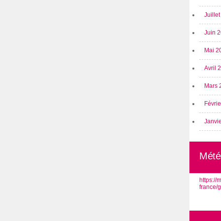
Juille
Juin 
Mai 2
Avril
Mars 
Févri
Janvi
Mété
https:/
france/