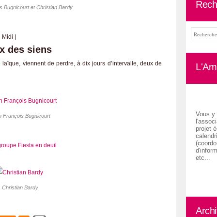
Rech
 Bugnicourt et Christian Bardy
 Midi |
ux des siens
laïque, viennent de perdre, à dix jours d’intervalle, deux de
L'Ami
Vous y 
 François Bugnicourt
l'associ
projet é
calendr
(coordon
d'inform
etc...
Christian Bardy
Arch