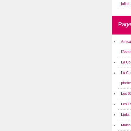
juillet
Page
Amical
l'Asso
La Co
La Co
photo
Les 6
Les F
Links
Maison