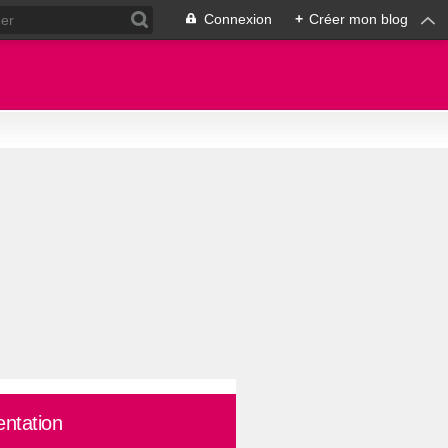
Connexion
+
Créer mon blog
entation