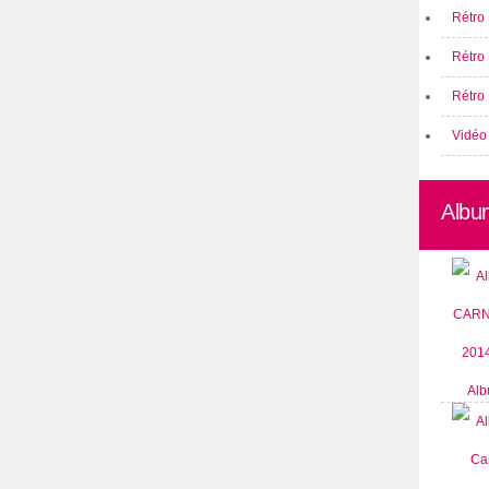
Rétro 
Rétro
Rétro 
Vidéo
Albu
Alb
CARN
2014