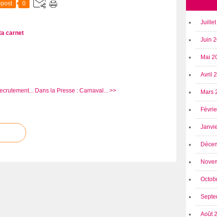
post
0
Juille
ta
carnet
Juin 
Mai 2
Avril
ecrutement...
Dans la Presse : Carnaval... >>
Mars 
Févri
Janvi
Déce
Nove
Octob
Septe
Août 