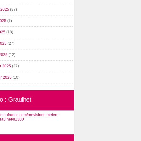
t 2025
(37)
2025
(7)
025
(18)
 2025
(27)
2025
(12)
er 2025
(27)
er 2025
(10)
o : Graulhet
/meteofrance.com/previsions-meteo-
graulhet/81300