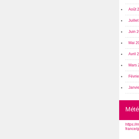
Août 
Juille
Juin 
Mai 2
Avril
Mars 
Févri
Janvi
Mété
https:/
france/