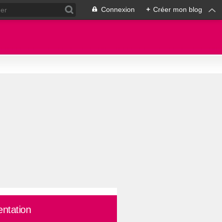
Connexion
+
Créer mon blog
entation