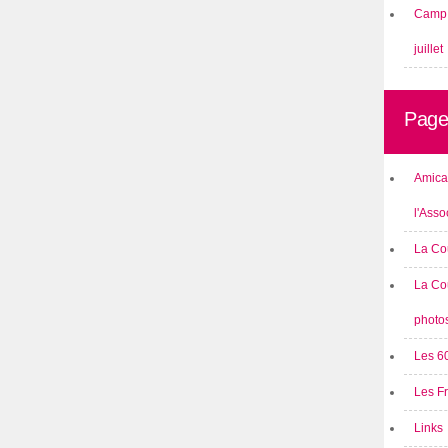
Camp 
juillet
Page
Amical
l'Asso
La Co
La Co
photo
Les 6
Les F
Links