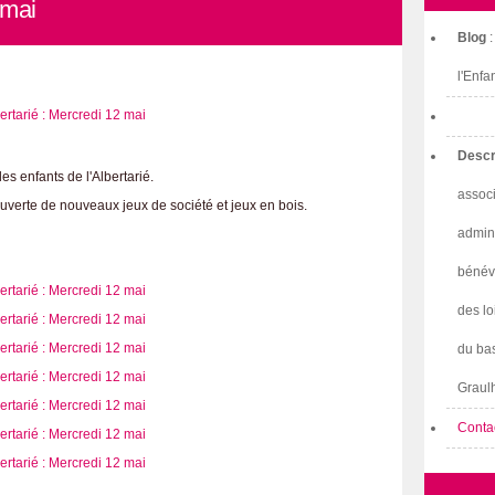
 mai
Blog
l'Enfa
Descr
s enfants de l'Albertarié.
associ
uverte de nouveaux jeux de société et jeux en bois.
admini
bénév
des lo
du bas
Graulh
Conta