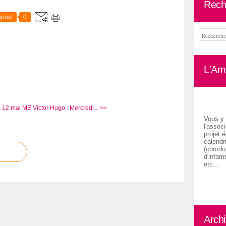
Rech
post
0
L'Ami
i 12 mai
ME Victor Hugo : Mercredi... >>
Vous y 
l'associ
projet é
calendr
(coordon
d'inform
etc...
Arch