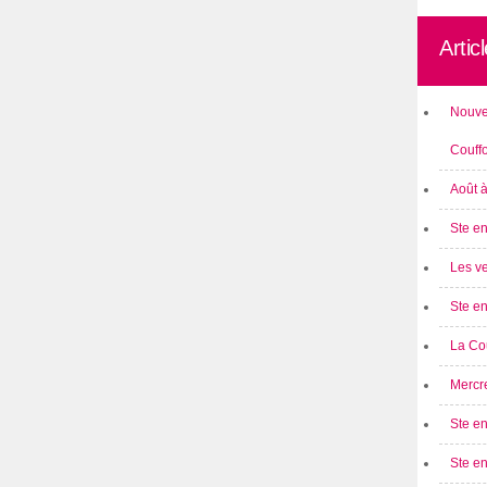
Artic
Nouve
Couff
Août 
Ste en
Les ve
Ste en
La Cou
Mercre
Ste en
Ste e