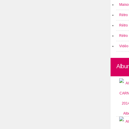
Maison
Rétro 
Rétro
Rétro 
Vidéo
Albu
Alb
CARN