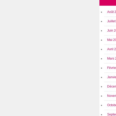
Août 
Juille
Juin 
Mai 2
Avril
Mars 
Févri
Janvi
Déce
Nove
Octob
Septe